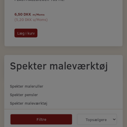
6,50 DKK
22
m/Moms
(
5,20 DKK
u/Moms
)
(
17
Læg i kurv
S
Spekter maleværktøj
Spekter maleruller
Spekter pensler
Spekter maleværktøj
Filtre