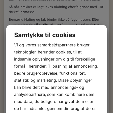
Så når dækket er lagt laves nådning efterfølgende med TDS
dæksfugemasse.
Bemærk: Maling og lak binder ikke på fugemassen. Efter
slibning bør du sikre dig, at overflader, der skal males eller
lakeres, renses omhyggeligt med fortynder for at fjerne
Samtykke til cookies
rester, der ellers kunne resultere i "fiskeøjne". Lav evt. en
prøve inden der males.
Vi og vores samarbejdspartnere bruger
OBS - Restsalg. TDS SIS440 udgår fra lager og afløses af
teknologier, herunder cookies, til at
Zeta Dæksfugemasse.
indsamle oplysninger om dig til forskellige
formål, herunder: Tilpasning af annoncering,
TDS SIS440
bedre brugeroplevelse, funktionalitet,
statistik og marketing. Disse oplysninger
Dækfugemasse 310
kan blive delt med annoncerings- og
ml.
analysepartnere, som kan kombinere dem
med data, du tidligere har givet dem eller
de har indsamlet gennem din brug af deres
190,00 DKK
m/Moms