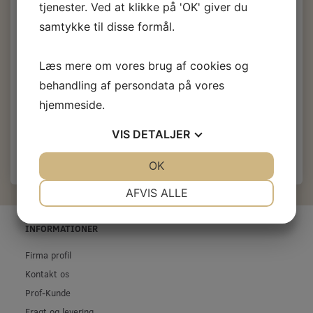
tjenester. Ved at klikke på 'OK' giver du
(
152,00 DKK
u/Moms
)
samtykke til disse formål.
237,50 DKK
m/Moms
Du sparer:
47,50 DKK
Læs mere om vores brug af cookies og
Vælg
Farver, generelt:
behandling af persondata på vores
Sort
hjemmeside.
Få besked når produktet kommer igen
VIS
DETALJER
JA
NEJ
OK
JA
NEJ
NØDVENDIGE
PRÆFERENCER
AFVIS ALLE
JA
NEJ
JA
NEJ
INFORMATIONER
MARKETING
STATISTIK
Firma profil
Kontakt os
Prof-Kunde
Fragt og levering