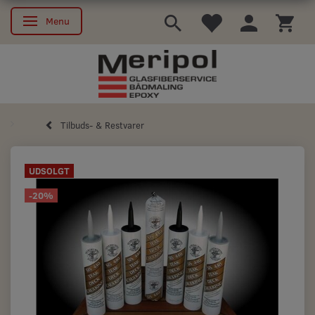
Menu
Skifte navigation
Tilbuds- & Restvarer
UDSOLGT
-20%