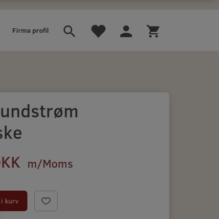
Firma profil
 Sundstrøm
ske
DKK
m/Moms
)
i kurv