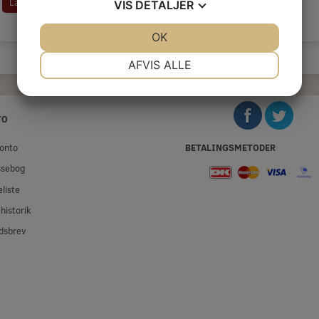
Læg i kurv
VIS
DETALJER
JA
NEJ
OK
JA
NEJ
NØDVENDIGE
PRÆFERENCER
AFVIS ALLE
JA
NEJ
JA
NEJ
MARKETING
STATISTIK
TO
BETALINGSMETODER
onto
ssebog
liste
historik
dsbrev