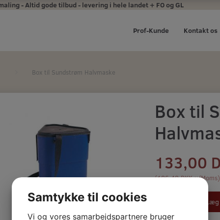
ing - Altid gode tilbud - levering i hele landet + FO og GL
Prof-Kunde
Kontakt os
Box til Sundstrøm Halvmaske
Box til
Halvma
133,00 
(
106,40 DKK
u/Moms
Samtykke til cookies
Læg 
Vi og vores samarbejdspartnere bruger