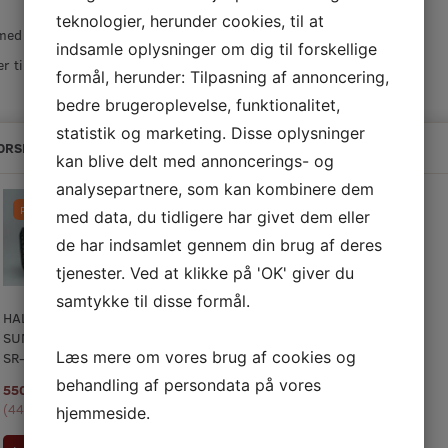
teknologier, herunder cookies, til at
med rem til Sundstrøm halvmaske.
indsamle oplysninger om dig til forskellige
er til SR100 halvmaske
formål, herunder: Tilpasning af annoncering,
bedre brugeroplevelse, funktionalitet,
statistik og marketing. Disse oplysninger
ORSLAG TIL DIG
kan blive delt med annoncerings- og
analysepartnere, som kan kombinere dem
Populær
med data, du tidligere har givet dem eller
de har indsamlet gennem din brug af deres
tjenester. Ved at klikke på 'OK' giver du
samtykke til disse formål.
HALVMASKE
SUNDSTRØM
Læs mere om vores brug af cookies og
SR-100
behandling af persondata på vores
550,00 DKK
m/Moms
(
440,00 DKK
u/Moms
)
hjemmeside.