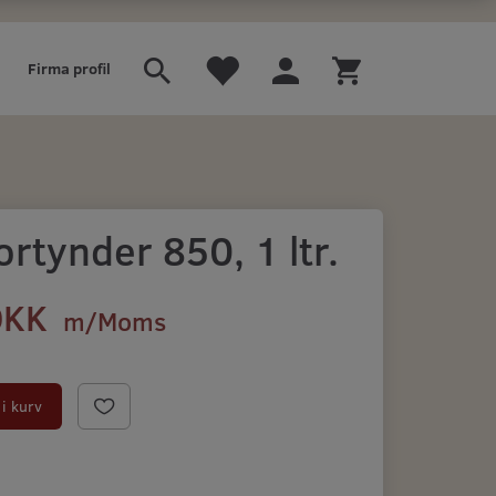
Firma profil
rtynder 850, 1 ltr.
DKK
m/Moms
)
i kurv