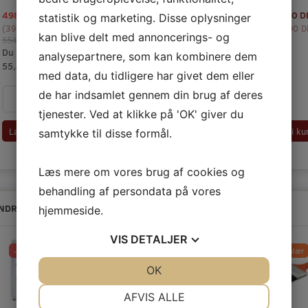
498,60 DKK
1.638,90 DKK
6.455,35 DKK
310,00 
statistik og marketing. Disse oplysninger
m/Moms
m/Moms
m/Moms
(
398,88 DKK
u/Moms
(
)
1.311,12 DKK
u/Moms
(
5.164,28 DKK
)
u/Moms
(
248,00 D
)
kan blive delt med annoncerings- og
554,00 DKK
m/Moms
1.821,00 DKK
m/Moms
6.655,00 DKK
m/Moms
Du sparer:
Du sparer:
Du sparer:
analysepartnere, som kan kombinere dem
55,40 DKK
182,10 DKK
199,65 DKK
med data, du tidligere har givet dem eller
de har indsamlet gennem din brug af deres
tjenester. Ved at klikke på 'OK' giver du
Læg i ku
Læg i kurv
Læg i kurv
Læg i kurv
samtykke til disse formål.
Læs mere om vores brug af cookies og
behandling af persondata på vores
NDRE KØBTE OGSÅ
hjemmeside.
VIS
DETALJER
-10%
-10%
Populær
JA
NEJ
OK
JA
NEJ
NØDVENDIGE
PRÆFERENCER
AFVIS ALLE