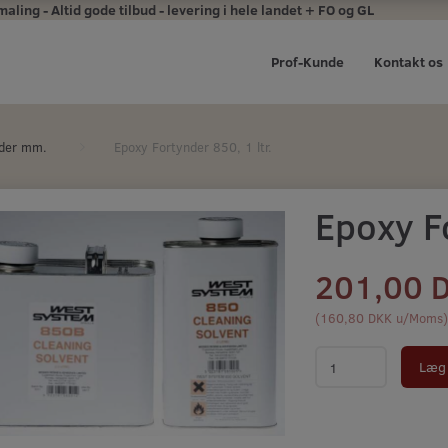
ing - Altid gode tilbud - levering i hele landet + FO og GL
Prof-Kunde
Kontakt os
rder mm.
Epoxy Fortynder 850, 1 ltr.
Epoxy Fo
201,00 
(
160,80 DKK
u/Moms
Læg 