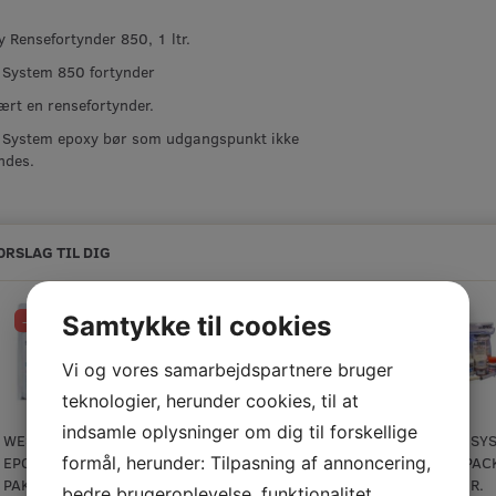
 Rensefortynder 850, 1 ltr.
 System 850 fortynder
rt en rensefortynder.
 System epoxy bør som udgangspunkt ikke
ndes.
ORSLAG TIL DIG
Samtykke til cookies
-10%
Op til -10%
-3%
Vi og vores samarbejdspartnere bruger
teknologier, herunder cookies, til at
indsamle oplysninger om dig til forskellige
WEST SYSTEM
WEST SYSTEM
WEST SYSTEM
WEST SY
formål, herunder: Tilpasning af annoncering,
EPOXY A-
EPOXY B-
EPOXY C-
MINI PAC
PAKKE
PAKKE
PAKKE
300 GR.
bedre brugeroplevelse, funktionalitet,