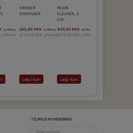
D
HÆRDER
RESIN
25
DISPENSER
CLEANER, 5
LTR.
KK
263,00 DKK
448,50 DKK
m/Moms
m/Moms
m/Moms
u/Moms
)
(
210,40 DKK
u/Moms
(
)
358,80 DKK
u/Moms
)
rv
Læg i kurv
Læg i kurv
TILMELD NYHEDSBREV
Email-