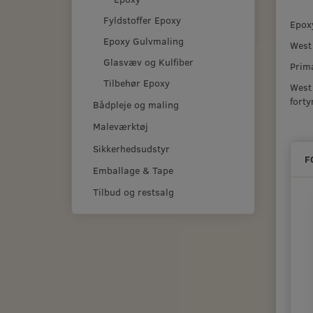
Fyldstoffer Epoxy
Epoxy
Epoxy Gulvmaling
West
Glasvæv og Kulfiber
Primæ
Tilbehør Epoxy
West
forty
Bådpleje og maling
Maleværktøj
Sikkerhedsudstyr
F
Emballage & Tape
Tilbud og restsalg