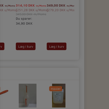
DKK
314,10 DKK
349,00 DKK
m/Moms
m/Moms
m/Moms
KK
u/Moms
(
)
251,28 DKK
u/Moms
(
)
279,20 DKK
u/Moms
)
349,00 DKK
m/Moms
Du sparer:
34,90 DKK
rv
Læg i kurv
Læg i kurv
Populær