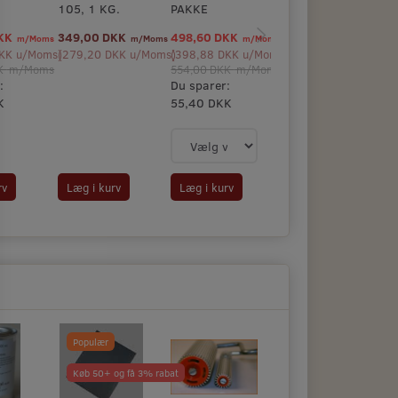
105, 1 KG.
PAKKE
PAKKE
DKK
349,00 DKK
498,60 DKK
1.638,90 DKK
m/Moms
m/Moms
m/Moms
m/Mom
KK
u/Moms
(
)
279,20 DKK
u/Moms
(
)
398,88 DKK
u/Moms
(
)
1.311,12 DKK
u/Mo
KK
m/Moms
554,00 DKK
m/Moms
1.821,00 DKK
m/Mom
:
Du sparer:
Du sparer:
K
55,40 DKK
182,10 DKK
rv
Læg i kurv
Læg i kurv
Læg i kurv
Populær
Køb 50+ og få 3% rabat