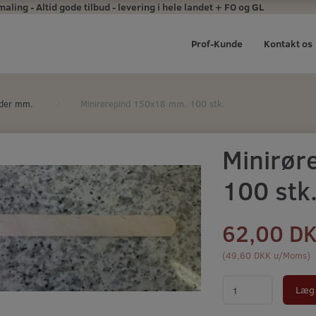
ing - Altid gode tilbud - levering i hele landet + FO og GL
Prof-Kunde
Kontakt os
rder mm.
Minirørepind 150x18 mm. 100 stk.
Minirør
100 stk
62,00 D
(
49,60 DKK
u/Moms
)
Læg 