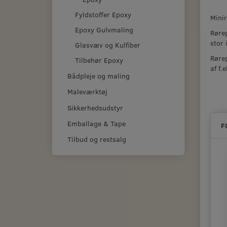
Fyldstoffer Epoxy
Mini
Epoxy Gulvmaling
Rørep
stor 
Glasvæv og Kulfiber
Rørep
Tilbehør Epoxy
af f.
Bådpleje og maling
Maleværktøj
Sikkerhedsudstyr
Emballage & Tape
F
Tilbud og restsalg