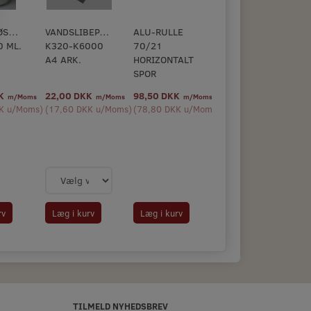
ØSNING
VANDSLIBEPAPIR
ALU-RULLE
0 ML.
K320-K6000
70/21
A4 ARK.
HORIZONTALT
SPOR
KK
22,00 DKK
98,50 DKK
m/Moms
m/Moms
m/Moms
K
u/Moms
)
(
17,60 DKK
u/Moms
)
(
78,80 DKK
u/Moms
)
rv
Læg i kurv
Læg i kurv
TILMELD NYHEDSBREV