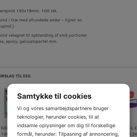
rørepind 150x18mm. 100 stk.
ind i træ med afrundede ender - ligner en
ispind:)
ind velegnet til opblanding af små portioner
eks, epoxy. gelcoatspartel mm.
ORSLAG TIL DIG
Samtykke til cookies
-10%
Vi og vores samarbejdspartnere bruger
teknologier, herunder cookies, til at
indsamle oplysninger om dig til forskellige
GELCOATSPARTEL
G-FLEX EPOXY
G-FLEX EPOXY,
HEMPEL 
formål, herunder: Tilpasning af annoncering,
100 GR.
650-8 236 G.
1 KG.
FILLER 2