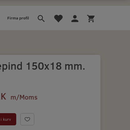
Firma profil
epind 150x18 mm.
.
KK
m/Moms
i kurv