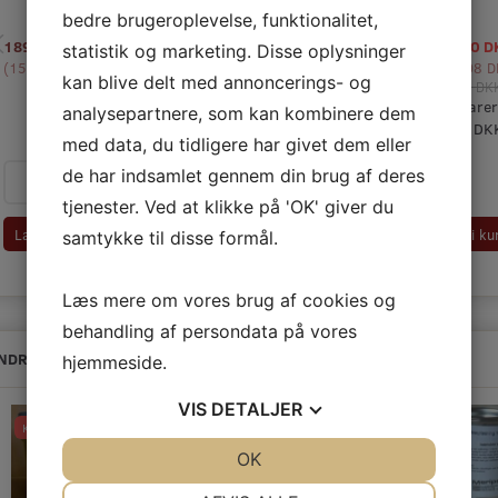
GR.
bedre brugeroplevelse, funktionalitet,
189,00 DKK
345,00 DKK
714,00 DKK
215,10 
statistik og marketing. Disse oplysninger
m/Moms
m/Moms
m/Moms
(
151,20 DKK
u/Moms
(
)
276,00 DKK
u/Moms
(
)
571,20 DKK
u/Moms
(
)
172,08 D
kan blive delt med annoncerings- og
239,00 D
Du sparer
analysepartnere, som kan kombinere dem
23,90 DK
med data, du tidligere har givet dem eller
de har indsamlet gennem din brug af deres
tjenester. Ved at klikke på 'OK' giver du
Læg i kurv
Læg i kurv
Læg i kurv
Læg i ku
samtykke til disse formål.
Læs mere om vores brug af cookies og
behandling af persondata på vores
NDRE KØBTE OGSÅ
hjemmeside.
VIS
DETALJER
Køb 5+ og få 22% rabat
Op til -50%
JA
NEJ
OK
JA
NEJ
NØDVENDIGE
PRÆFERENCER