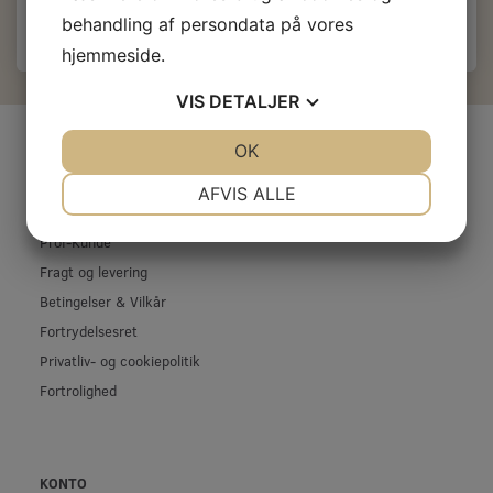
behandling af persondata på vores
hjemmeside.
VIS
DETALJER
INFORMATIONER
JA
NEJ
OK
JA
NEJ
Firma profil
NØDVENDIGE
PRÆFERENCER
AFVIS ALLE
Kontakt os
JA
NEJ
JA
NEJ
Prof-Kunde
MARKETING
STATISTIK
Fragt og levering
Betingelser & Vilkår
Fortrydelsesret
Privatliv- og cookiepolitik
Fortrolighed
KONTO