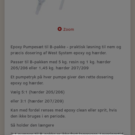
Zoom
Epoxy Pumpesæt til B-pakke - praktisk løsning til nem og
præcis dosering af West System epoxy og hærder.
Passer til B-pakken med 5 kg. resin og 1 kg. hærder
205/206 eller 1,45 kg. hærder 207/209
Et pumpetryk på hver pumpe giver den rette dosering
epoxy og hærder
.
Vælg 5:1 (hærder 205/206)
eller 3:1 (hærder 207/209)
Kan med fordel renses med epoxy clean eller sprit, hvis
den ikke bruges i en periode.
Så holder den længere
3:1 pumpen til B-pakke er ikke fast lagervare. Leveringstid