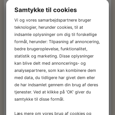
1-3 dage.
Samtykke til cookies
Vi og vores samarbejdspartnere bruger
Fra:
West System Epoxy
teknologier, herunder cookies, til at
Pumpesæt til B-pakke
indsamle oplysninger om dig til forskellige
formål, herunder: Tilpasning af annoncering,
5:1 og 3:1
bedre brugeroplevelse, funktionalitet,
statistik og marketing. Disse oplysninger
225,00 DKK
m/Moms
kan blive delt med annoncerings- og
analysepartnere, som kan kombinere dem
(
180,00 DKK
u/Moms
)
240,50 DKK
m/Moms
med data, du tidligere har givet dem eller
Du sparer:
15,50 DKK
de har indsamlet gennem din brug af deres
Epoxy:
Pumpesæt 5:1 - hærder 205, 206
tjenester. Ved at klikke på 'OK' giver du
Epoxy:
Pumpesæt 3:1 - hærder 207, 209
samtykke til disse formål.
Læg i kurv
Læs mere om vores brug af cookies og