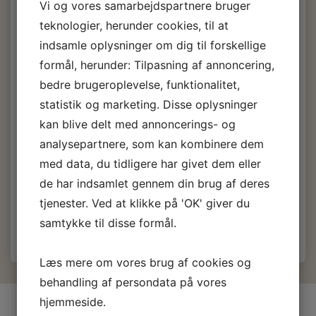
Vi og vores samarbejdspartnere bruger
Færdigblandet Six 10 epoxy lim kam arbejdes med i 42
min. inden den hærder(ved 21 gr.) og kan belastes efter 24
teknologier, herunder cookies, til at
timer. Indeholder i alt 190 ml. resin og hærder.
indsamle oplysninger om dig til forskellige
formål, herunder: Tilpasning af annoncering,
Fra:
West System Epoxy
bedre brugeroplevelse, funktionalitet,
Six10 Epoxy
statistik og marketing. Disse oplysninger
kan blive delt med annoncerings- og
292,00 DKK
m/Moms
analysepartnere, som kan kombinere dem
med data, du tidligere har givet dem eller
(
233,60 DKK
u/Moms
)
de har indsamlet gennem din brug af deres
Læg i kurv
tjenester. Ved at klikke på 'OK' giver du
samtykke til disse formål.
Læs mere om vores brug af cookies og
behandling af persondata på vores
hjemmeside.
INFORMATIONER