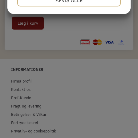
AFVIS ALLE
A-pakke med 206 hærder 1,2 kg.
JA
NEJ
JA
NEJ
MARKETING
STATISTIK
Læg i kurv
INFORMATIONER
Firma profil
Kontakt os
Prof-Kunde
Fragt og levering
Betingelser & Vilkår
Fortrydelsesret
Privatliv- og cookiepolitik