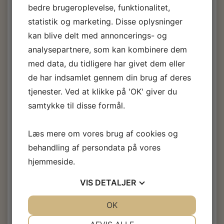
20-30 min ved 25
C.
bedre brugeroplevelse, funktionalitet,
209 - Ekstra langsom hærder (tropisk). Bøttetid ca. 50-70
statistik og marketing. Disse oplysninger
o
min ved 25
C.
kan blive delt med annoncerings- og
analysepartnere, som kan kombinere dem
med data, du tidligere har givet dem eller
de har indsamlet gennem din brug af deres
Fra:
West System Epoxy
tjenester. Ved at klikke på 'OK' giver du
West System Epoxy A-
samtykke til disse formål.
pakke
Læs mere om vores brug af cookies og
behandling af persondata på vores
498,60 DKK
m/Moms
hjemmeside.
(
398,88 DKK
u/Moms
)
554,00 DKK
m/Moms
VIS
DETALJER
Du sparer:
55,40 DKK
JA
NEJ
OK
JA
NEJ
Vælg
Epoxy:
A-pakke med 205 hærder 1,2 kg.
NØDVENDIGE
PRÆFERENCER