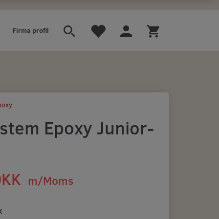
Firma profil
poxy
stem Epoxy Junior-
DKK
m/Moms
)
K