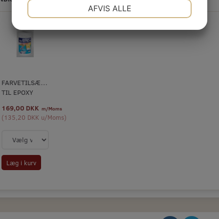
NØDVENDIGE
PRÆFERENCER
AFVIS ALLE
JA
NEJ
JA
NEJ
MARKETING
STATISTIK
FARVETILSÆTNING
TIL EPOXY
169,00 DKK
m/Moms
(
135,20 DKK
u/Moms
)
Læg i kurv