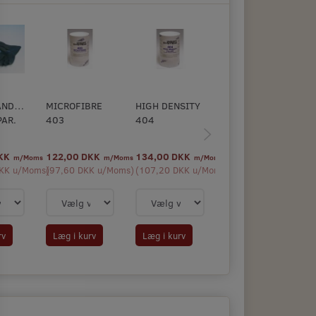
ANDSKE
MICROFIBRE
HIGH DENSITY
FILETTING
PAR.
403
404
BLEND 405
DKK
122,00 DKK
134,00 DKK
122,00 DKK
m/Moms
m/Moms
m/Moms
m/Moms
KK
u/Moms
(
)
97,60 DKK
u/Moms
)
(
107,20 DKK
u/Moms
(
)
97,60 DKK
u/Moms
)
rv
Læg i kurv
Læg i kurv
Læg i kurv