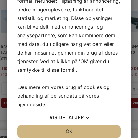
formål, herunder: Tilpasning af annoncering,
bedre brugeroplevelse, funktionalitet,
statistik og marketing. Disse oplysninger
kan blive delt med annoncerings- og
analysepartnere, som kan kombinere dem
med data, du tidligere har givet dem eller
ENGANGSHANDSKE.
ENGANGSHANDSKE.
GUMMIHANDSKE
GUMMIH
LATEX, 100
VINYL STR. S
SORT, 1 PAR. L-
SORT 12 
de har indsamlet gennem din brug af deres
STK.
XL-XXL
tjenester. Ved at klikke på 'OK' giver du
158,00 DKK
200,00 DKK
37,00 DKK
390,00 
m/Moms
m/Moms
m/Moms
samtykke til disse formål.
(
126,40 DKK
u/Moms
(
)
160,00 DKK
u/Moms
(
)
29,60 DKK
u/Moms
)
(
312,00 D
Læs mere om vores brug af cookies og
behandling af persondata på vores
Læg i kurv
Læg i kurv
Læg i kurv
Læg i ku
hjemmeside.
VIS
DETALJER
JA
NEJ
OK
JA
NEJ
NDRE KØBTE OGSÅ