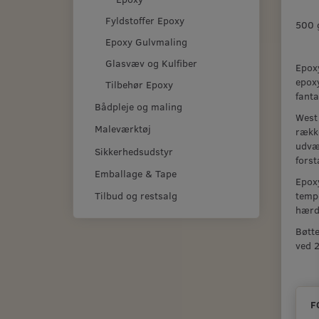
Fyldstoffer Epoxy
500 
Epoxy Gulvmaling
Glasvæv og Kulfiber
Epoxy
epoxy
Tilbehør Epoxy
fanta
Bådpleje og maling
West
Maleværktøj
række
udvæd
Sikkerhedsudstyr
fors
Emballage & Tape
Epoxy
tempe
Tilbud og restsalg
hærd
Bøtte
ved 
F