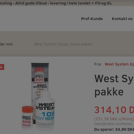
ing - Altid gode tilbud - levering i hele landet + FO og GL
Prof-Kunde
Kontakt os
rder mm.
West System Epoxy Junior-pakke
Fra:
West System E
%
West Sy
pakke
314,10 
(
251,28 DKK
u/Moms
349,00 DKK
m/Moms
Du sparer:
34,90 DK