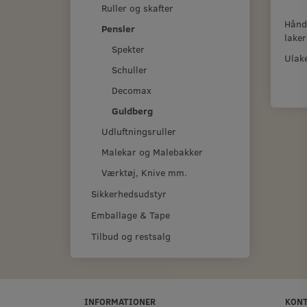
Ruller og skafter
Håndl
Pensler
laker
Spekter
Ulake
Schuller
Decomax
Guldberg
Udluftningsruller
Malekar og Malebakker
Værktøj, Knive mm.
Sikkerhedsudstyr
Emballage & Tape
Tilbud og restsalg
INFORMATIONER
KON