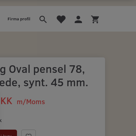
Firma profil
g Oval pensel 78,
ede, synt. 45 mm.
DKK
m/Moms
)
K
i kurv