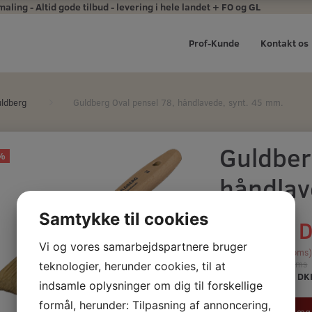
ing - Altid gode tilbud - levering i hele landet + FO og GL
Prof-Kunde
Kontakt os
ldberg
Guldberg Oval pensel 78, håndlavede, synt. 45 mm.
Guldber
%
håndlav
Samtykke til cookies
186,30 
Vi og vores samarbejdspartnere bruger
(
149,04 DKK
u/Moms
207,00 DKK
m/Moms
teknologier, herunder cookies, til at
Du sparer:
20,70 DK
indsamle oplysninger om dig til forskellige
formål, herunder: Tilpasning af annoncering,
Læg 