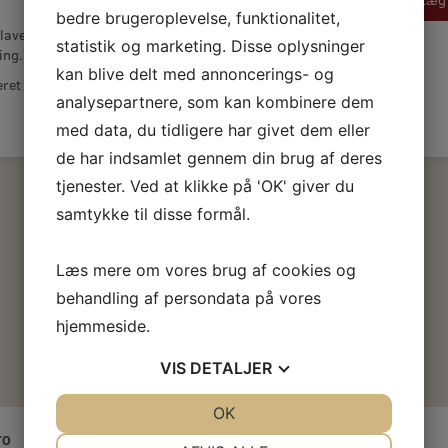
bedre brugeroplevelse, funktionalitet,
avet ovalpensel til træværk, beskæring og
statistik og marketing. Disse oplysninger
ing.
kan blive delt med annoncerings- og
ret bøgetræsskaft og syntetiske børster.
analysepartnere, som kan kombinere dem
med data, du tidligere har givet dem eller
de har indsamlet gennem din brug af deres
tjenester. Ved at klikke på 'OK' giver du
samtykke til disse formål.
Læs mere om vores brug af cookies og
behandling af persondata på vores
hjemmeside.
VIS
DETALJER
JA
NEJ
OK
JA
NEJ
TO
NØDVENDIGE
PRÆFERENCER