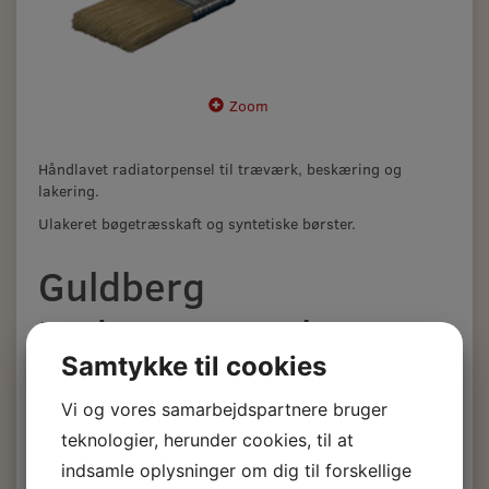
Zoom
Håndlavet radiatorpensel til træværk, beskæring og
lakering.
Ulakeret bøgetræsskaft og syntetiske børster.
Guldberg
Radiatorpensel 91,
Samtykke til cookies
håndlavede, synt. 25
Vi og vores samarbejdspartnere bruger
mm.
teknologier, herunder cookies, til at
indsamle oplysninger om dig til forskellige