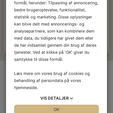
105,30 DKK
m/Moms
formål, herunder: Tilpasning af annoncering,
(
84,24 DKK
u/Moms
)
bedre brugeroplevelse, funktionalitet,
117,00 DKK
m/Moms
statistik og marketing. Disse oplysninger
Du sparer:
11,70 DKK
kan blive delt med annoncerings- og
analysepartnere, som kan kombinere dem
Læg i kurv
med data, du tidligere har givet dem eller
de har indsamlet gennem din brug af deres
tjenester. Ved at klikke på 'OK' giver du
samtykke til disse formål.
INFORMATIONER
Læs mere om vores brug af cookies og
Firma profil
behandling af persondata på vores
Kontakt os
hjemmeside.
Prof-Kunde
VIS
DETALJER
Fragt og levering
Betingelser & Vilkår
JA
NEJ
OK
JA
NEJ
Fortrydelsesret