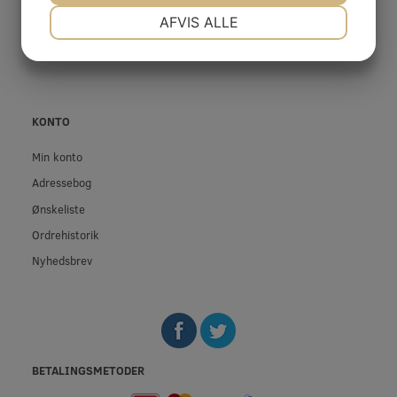
NØDVENDIGE
PRÆFERENCER
AFVIS ALLE
Privatliv- og cookiepolitik
Fortrolighed
JA
NEJ
JA
NEJ
MARKETING
STATISTIK
KONTO
Min konto
Adressebog
Ønskeliste
Ordrehistorik
Nyhedsbrev
BETALINGSMETODER