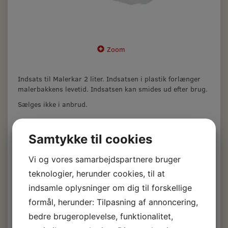
Zoom
Indsats til Malerkar 2 liter. Indsatsen i plastik forlænger
malerbakkens levetid. Indsatsen kan smides ud efter brug.
Sælges ikke i anbrud.
Indsats til malerkar 2
Samtykke til cookies
ltr. 5 stk.
Vi og vores samarbejdspartnere bruger
teknologier, herunder cookies, til at
68,00 DKK
m/Moms
indsamle oplysninger om dig til forskellige
formål, herunder: Tilpasning af annoncering,
(
54,40 DKK
u/Moms
)
bedre brugeroplevelse, funktionalitet,
Læg i kurv