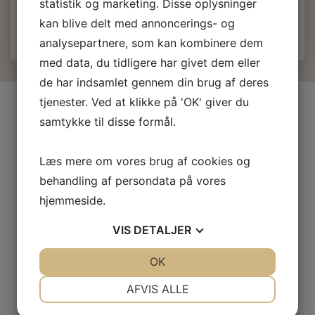
statistik og marketing. Disse oplysninger
kan blive delt med annoncerings- og
analysepartnere, som kan kombinere dem
med data, du tidligere har givet dem eller
de har indsamlet gennem din brug af deres
tjenester. Ved at klikke på 'OK' giver du
INFORMATIONER
samtykke til disse formål.
Firma profil
Kontakt os
Læs mere om vores brug af cookies og
Prof-Kunde
behandling af persondata på vores
Fragt og levering
hjemmeside.
Betingelser & Vilkår
Fortrydelsesret
VIS
DETALJER
Privatliv- og cookiepolitik
JA
NEJ
OK
JA
NEJ
Fortrolighed
NØDVENDIGE
PRÆFERENCER
AFVIS ALLE
JA
NEJ
JA
NEJ