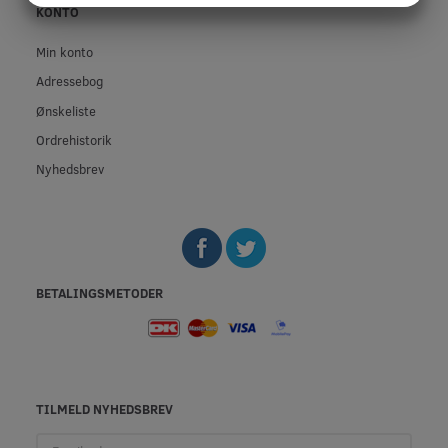
KONTO
MARKETING
STATISTIK
Min konto
Adressebog
Ønskeliste
Ordrehistorik
Nyhedsbrev
BETALINGSMETODER
TILMELD NYHEDSBREV
Email-