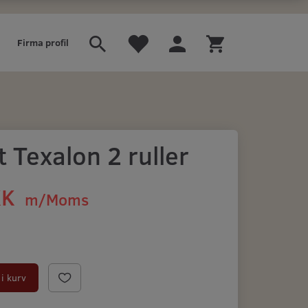
Firma profil
 Texalon 2 ruller
KK
m/Moms
i kurv