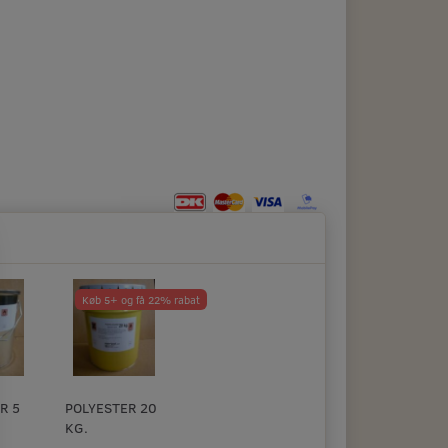
Køb 5+ og få 22% rabat
R 5
POLYESTER 20
KG.