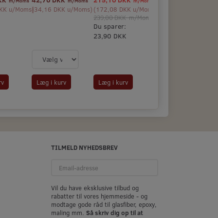
m/Moms
m/Moms
m/Moms
KK
u/Moms
(
)
34,16 DKK
u/Moms
)
(
172,08 DKK
u/Moms
)
239,00 DKK
m/Moms
Du sparer:
23,90 DKK
rv
Læg i kurv
Læg i kurv
TILMELD NYHEDSBREV
Email-
adresse
Vil du have eksklusive tilbud og
rabatter til vores hjemmeside - og
modtage gode råd til glasfiber, epoxy,
maling mm.
Så skriv dig op til at