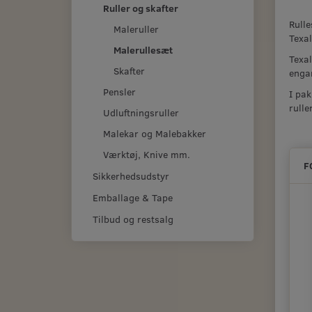
Ruller og skafter
Rulle
Maleruller
Texal
Malerullesæt
Texal
Skafter
engan
Pensler
I pak
ruller
Udluftningsruller
Malekar og Malebakker
Værktøj, Knive mm.
F
Sikkerhedsudstyr
Emballage & Tape
Tilbud og restsalg