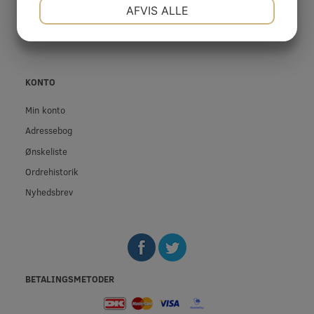
NØDVENDIGE
PRÆFERENCER
Privatliv- og cookiepolitik
AFVIS ALLE
Fortrolighed
JA
NEJ
JA
NEJ
MARKETING
STATISTIK
KONTO
Min konto
Adressebog
Ønskeliste
Ordrehistorik
Nyhedsbrev
BETALINGSMETODER