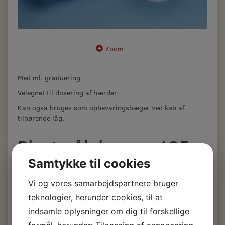
Zoom
Med ml. graduering
Velegnet til dosering af hærder.
Kan også bruges som opbevaringsbæger ved køb af
tilhørende låg.
Plastmålebæger 185
ml.
Samtykke til cookies
Vi og vores samarbejdspartnere bruger
6,50 DKK
teknologier, herunder cookies, til at
m/Moms
indsamle oplysninger om dig til forskellige
(
5,20 DKK
u/Moms
)