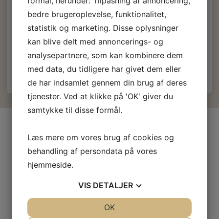
formål, herunder: Tilpasning af annoncering,
Køb
50
eller flere til
4,45 DKK
(
3,56 DKK
)
pr stk.
bedre brugeroplevelse, funktionalitet,
Køb
250
eller flere til
3,90 DKK
(
3,12 DKK
)
pr stk.
Køb
1000
eller flere til
3,25 DKK
(
2,60 DKK
)
pr stk.
statistik og marketing. Disse oplysninger
kan blive delt med annoncerings- og
Læg i kurv
analysepartnere, som kan kombinere dem
med data, du tidligere har givet dem eller
de har indsamlet gennem din brug af deres
tjenester. Ved at klikke på 'OK' giver du
samtykke til disse formål.
INFORMATIONER
Læs mere om vores brug af cookies og
Firma profil
behandling af persondata på vores
Kontakt os
hjemmeside.
Prof-Kunde
Fragt og levering
VIS
DETALJER
Betingelser & Vilkår
JA
NEJ
OK
JA
NEJ
Fortrydelsesret