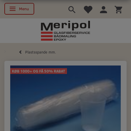
Menu
Skifte navigation
Plastsspande mm.
KØB 1000+ OG FÅ 50% RABAT