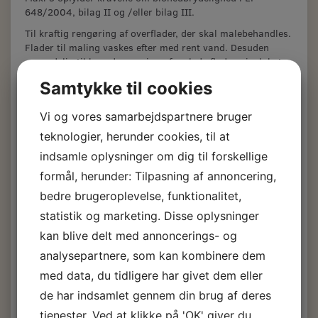
648/2004, bilag II og /eller bilag III.
Til kraftig rengøring af overflader, der skal malebehandles.
Flader til maling vaskes efter med rent vand. Desuden
anvendelig til hovedrengøring af malede flader, vinyl, beton
og metaller. Fjerner fastsiddende voks, fedt, sæberester,
Samtykke til cookies
tjærestof, tobakstjære.
Se mere her:
http://maxi3.dk/vejledning-og-
Vi og vores samarbejdspartnere bruger
brochurer/bliv-klogere-paa-maxi-3/
teknologier, herunder cookies, til at
Besma-pa-pletten-5-Camping.pdf
Indtræksrens-og-
indsamle oplysninger om dig til forskellige
brugsvejledning.pdf
Maxi-3-All-round-
brugsvejledning-.pdf
Maxi-3-til-båden-.pdf
formål, herunder: Tilpasning af annoncering,
bedre brugeroplevelse, funktionalitet,
statistik og marketing. Disse oplysninger
Maxi 3 Rengøring
kan blive delt med annoncerings- og
analysepartnere, som kan kombinere dem
Pris fra
med data, du tidligere har givet dem eller
81,00 DKK
m/Moms
de har indsamlet gennem din brug af deres
tjenester. Ved at klikke på 'OK' giver du
(
64,80 DKK
u/Moms
)