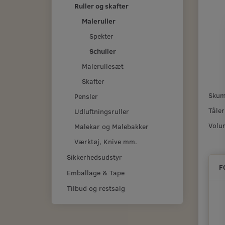
Ruller og skafter
Maleruller
Spekter
Schuller
Malerullesæt
Skafter
Skumr
Pensler
Tåler
Udluftningsruller
Volu
Malekar og Malebakker
Værktøj, Knive mm.
Sikkerhedsudstyr
F
Emballage & Tape
Tilbud og restsalg