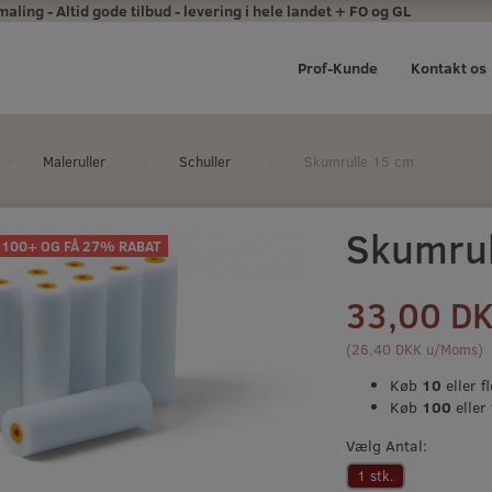
ing - Altid gode tilbud - levering i hele landet + FO og GL
Prof-Kunde
Kontakt os
Maleruller
Schuller
Skumrulle 15 cm.
Skumrul
 100+ OG FÅ 27% RABAT
33,00 D
(
26,40 DKK
u/Moms
)
Køb
10
eller fl
Køb
100
eller 
Vælg
Antal:
1 stk.