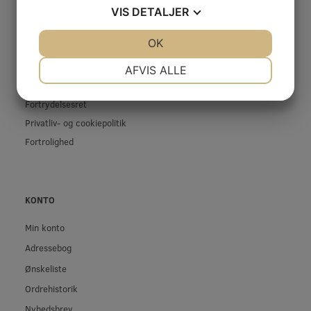
Firma profil
VIS
DETALJER
Kontakt os
JA
NEJ
OK
JA
NEJ
Prof-Kunde
NØDVENDIGE
PRÆFERENCER
Fragt og levering
AFVIS ALLE
Betingelser & Vilkår
JA
NEJ
JA
NEJ
Fortrydelsesret
MARKETING
STATISTIK
Privatliv- og cookiepolitik
Fortrolighed
KONTO
Min konto
Adressebog
Ønskeliste
Ordrehistorik
Nyhedsbrev