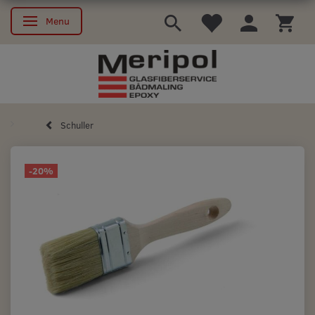
Menu
Skifte navigation
Schuller
-20%