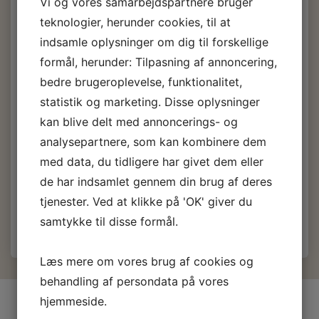
40 mm.
Vi og vores samarbejdspartnere bruger
teknologier, herunder cookies, til at
indsamle oplysninger om dig til forskellige
Pris fra
32,40 DKK
formål, herunder: Tilpasning af annoncering,
m/Moms
bedre brugeroplevelse, funktionalitet,
(
25,92 DKK
u/Moms
)
40,50 DKK
m/Moms
statistik og marketing. Disse oplysninger
Du sparer:
8,10 DKK
kan blive delt med annoncerings- og
Vælg
Bredde, pensler:
analysepartnere, som kan kombinere dem
30 mm.
40 mm.
med data, du tidligere har givet dem eller
de har indsamlet gennem din brug af deres
Læg i kurv
tjenester. Ved at klikke på 'OK' giver du
samtykke til disse formål.
Læs mere om vores brug af cookies og
behandling af persondata på vores
hjemmeside.
INFORMATIONER