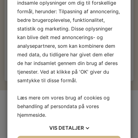
indsamle oplysninger om dig til forskellige
formål, herunder: Tilpasning af annoncering,
270,00 DKK
m/Moms
bedre brugeroplevelse, funktionalitet,
(
216,00 DKK
u/Moms
)
statistik og marketing. Disse oplysninger
382,00 DKK
m/Moms
kan blive delt med annoncerings- og
Du sparer:
112,00 DKK
analysepartnere, som kan kombinere dem
Læg i kurv
med data, du tidligere har givet dem eller
de har indsamlet gennem din brug af deres
tjenester. Ved at klikke på 'OK' giver du
samtykke til disse formål.
Læs mere om vores brug af cookies og
INFORMATIONER
behandling af persondata på vores
Firma profil
hjemmeside.
Kontakt os
VIS
DETALJER
Prof-Kunde
Fragt og levering