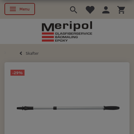
Menu
Skifte navigation
Skafter
-29%