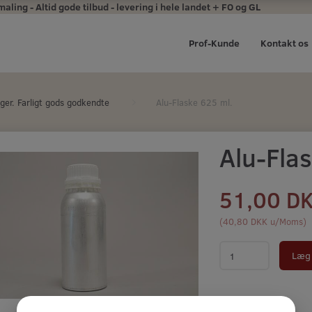
ing - Altid gode tilbud - levering i hele landet + FO og GL
Prof-Kunde
Kontakt os
ger. Farligt gods godkendte
Alu-Flaske 625 ml.
Alu-Fla
51,00 D
(
40,80 DKK
u/Moms
)
Læg 