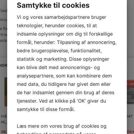
Samtykke til cookies
laske 625 ml.
Vi og vores samarbejdspartnere bruger
niumsflaske med sikret skruelåg.
teknologier, herunder cookies, til at
 flaske er godkendt til alle former for farligt
indsamle oplysninger om dig til forskellige
 transport og er yderst stærk og med
sikret skruelåg.
formål, herunder: Tilpasning af annoncering,
bedre brugeroplevelse, funktionalitet,
statistik og marketing. Disse oplysninger
NDRE KØBTE OGSÅ
kan blive delt med annoncerings- og
analysepartnere, som kan kombinere dem
med data, du tidligere har givet dem eller
Op til -
de har indsamlet gennem din brug af deres
tjenester. Ved at klikke på 'OK' giver du
samtykke til disse formål.
HÆRDER, 25
HÆRDER, 50
HÆRDER, 100
GELCOAT
ML.
ML.
ML.
KG.
Læs mere om vores brug af cookies og
38,00 DKK
45,50 DKK
64,50 DKK
83,75 DK
m/Moms
m/Moms
m/Moms