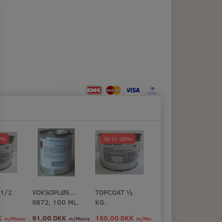
50%
Op til -20%
 1/2
VOKSOPLØSNING
TOPCOAT ½
9872, 100 ML.
KG.
K
91,00 DKK
150,00 DKK
m/Moms
m/Moms
m/Moms