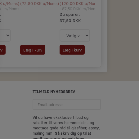
K
u/Moms
)
(
72,80 DKK
u/Moms
)
(
120,00 DKK
u/Moms
)
KK
m/Moms
187,50 DKK
m/Moms
:
Du sparer:
K
37,50 DKK
Læg i kurv
rv
Læg i kurv
TILMELD NYHEDSBREV
Email-
adresse
Vil du have eksklusive tilbud og
rabatter til vores hjemmeside - og
modtage gode råd til glasfiber, epoxy,
maling mm.
Så skriv dig op til at
modtage vores nyhedsbrev.