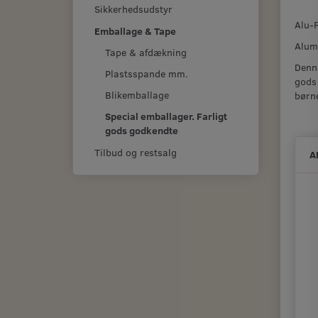
Sikkerhedsudstyr
Alu-F
Emballage & Tape
Alumi
Tape & afdækning
Denne
Plastsspande mm.
gods
Blikemballage
børne
Special emballager. Farligt
gods godkendte
Tilbud og restsalg
A