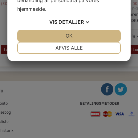
behandling af persondata på vores
(
30,40 DKK
u/Moms
)
(
36,40 DKK
u/Moms
)
(
51,60 DKK
u/Moms
)
(
67,00 DK
hjemmeside.
167,50 D
Du sparer
83,75 DK
VIS
DETALJER
JA
NEJ
OK
JA
NEJ
NØDVENDIGE
PRÆFERENCER
AFVIS ALLE
Læg i kurv
Læg i kurv
Læg i kurv
Læg i ku
JA
NEJ
JA
NEJ
MARKETING
STATISTIK
TO
BETALINGSMETODER
onto
ssebog
liste
historik