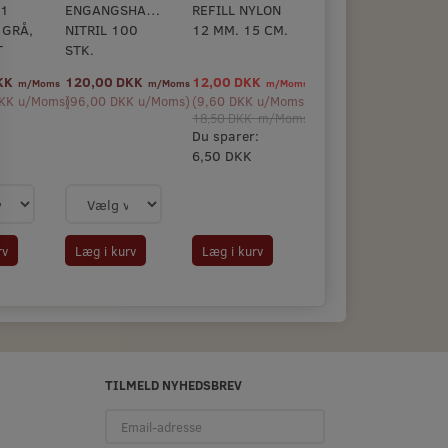
 1
ENGANGSHANDSKE,
REFILL NYLON
 GRÅ,
NITRIL 100
12 MM. 15 CM.
T
STK.
DKK
120,00 DKK
12,00 DKK
m/Moms
m/Moms
m/Moms
KK
u/Moms
(
)
96,00 DKK
u/Moms
)
(
9,60 DKK
u/Moms
)
18,50 DKK
m/Moms
Du sparer:
6,50 DKK
rv
Læg i kurv
Læg i kurv
TILMELD NYHEDSBREV
Email-
adresse