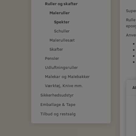
Ruller og skafter
Super
Maleruller
Rulle
Spekter
epox
Schuller
Anve
Malerullesæt
Skafter
Pensler
Udluftningsruller
Malekar og Malebakker
Værktøj, Knive mm.
A
Sikkerhedsudstyr
Emballage & Tape
Tilbud og restsalg