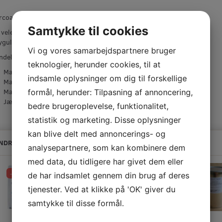
coat Refill 25 cm
Samtykke til cookies
 velegnet til gulvmaling - også velegnet til
ygulvmaling. 12 mm. polyesterluv
Vi og vores samarbejdspartnere bruger
ndelse:
teknologier, herunder cookies, til at
Maling af væg
indsamle oplysninger om dig til forskellige
Maling og lakering af gulve
Maling af loft
formål, herunder: Tilpasning af annoncering,
Jævne flader
bedre brugeroplevelse, funktionalitet,
statistik og marketing. Disse oplysninger
kan blive delt med annoncerings- og
NDRE KØBTE OGSÅ
analysepartnere, som kan kombinere dem
med data, du tidligere har givet dem eller
-10%
-10%
-10%
de har indsamlet gennem din brug af deres
tjenester. Ved at klikke på 'OK' giver du
Køb 10+ og få 4% rabat
samtykke til disse formål.