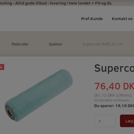
ing - Altid gode tilbud - levering i hele landet + FO og GL
Prof-Kunde
Kontakt os
Maleruller
Spekter
Supercoat Refill 25 cm
Superco
%
76,40 D
(
61,12 DKK
u/Moms
)
95,50 DKK
m/Moms
Du sparer:
19,10 DK
Læg 