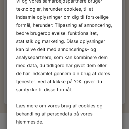
mm.
Vi og vores samarbejdspartnere bruger
teknologier, herunder cookies, til at
indsamle oplysninger om dig til forskellige
Pris fra
75,00 DKK
formål, herunder: Tilpasning af annoncering,
m/Moms
bedre brugeroplevelse, funktionalitet,
(
60,00 DKK
u/Moms
)
152,50 DKK
m/Moms
statistik og marketing. Disse oplysninger
Du sparer:
77,50 DKK
kan blive delt med annoncerings- og
Vælg
Bredde, pensler:
analysepartnere, som kan kombinere dem
50 mm.
62 mm.
75 mm.
75 mm. GL
med data, du tidligere har givet dem eller
de har indsamlet gennem din brug af deres
Læg i kurv
tjenester. Ved at klikke på 'OK' giver du
samtykke til disse formål.
Læs mere om vores brug af cookies og
behandling af persondata på vores
hjemmeside.
INFORMATIONER