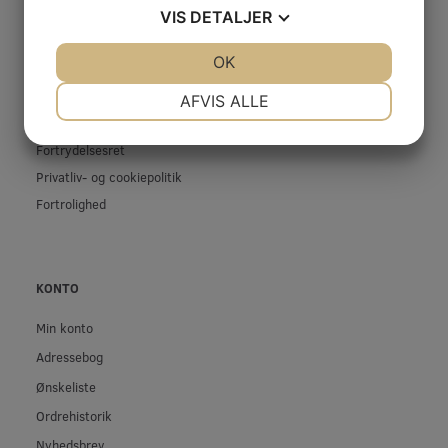
Firma profil
VIS
DETALJER
Kontakt os
JA
NEJ
OK
JA
NEJ
Prof-Kunde
NØDVENDIGE
PRÆFERENCER
Fragt og levering
AFVIS ALLE
Betingelser & Vilkår
JA
NEJ
JA
NEJ
Fortrydelsesret
MARKETING
STATISTIK
Privatliv- og cookiepolitik
Fortrolighed
KONTO
Min konto
Adressebog
Ønskeliste
Ordrehistorik
Nyhedsbrev