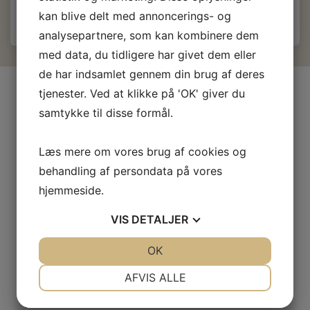
kan blive delt med annoncerings- og
analysepartnere, som kan kombinere dem
med data, du tidligere har givet dem eller
de har indsamlet gennem din brug af deres
INFORMATIONER
tjenester. Ved at klikke på 'OK' giver du
samtykke til disse formål.
Firma profil
Kontakt os
Læs mere om vores brug af cookies og
Prof-Kunde
behandling af persondata på vores
Fragt og levering
hjemmeside.
Betingelser & Vilkår
Fortrydelsesret
VIS
DETALJER
Privatliv- og cookiepolitik
Fortrolighed
JA
NEJ
OK
JA
NEJ
NØDVENDIGE
PRÆFERENCER
AFVIS ALLE
JA
NEJ
JA
NEJ
KONTO