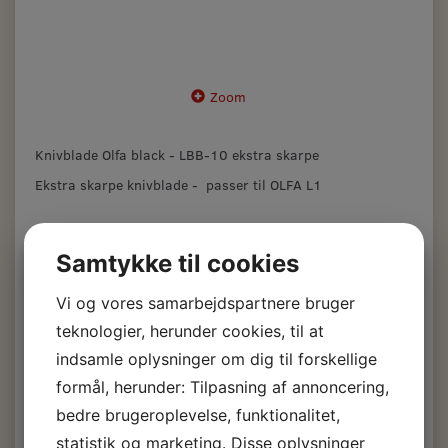
Zoom
Knivblade Olfa black - LBB-10 ekstra skarpe
Ekstra skarpe knivblade - passer til OLFA L1
Knivblade Olfa black -
Samtykke til cookies
LBB10
Vi og vores samarbejdspartnere bruger
teknologier, herunder cookies, til at
125,00 DKK
m/Moms
indsamle oplysninger om dig til forskellige
(
100,00 DKK
u/Moms
)
formål, herunder: Tilpasning af annoncering,
bedre brugeroplevelse, funktionalitet,
Læg i kurv
statistik og marketing. Disse oplysninger