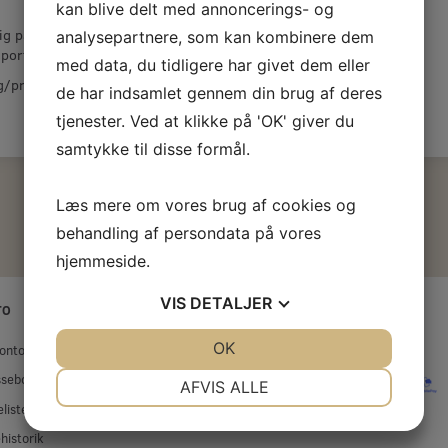
kan blive delt med annoncerings- og
ig pap, som kan holde til større slitage, fx.
analysepartnere, som kan kombinere dem
port med sækkevogn, trillebør, palleløfter.
med data, du tidligere har givet dem eller
g/pr m2
de har indsamlet gennem din brug af deres
tjenester. Ved at klikke på 'OK' giver du
samtykke til disse formål.
Læs mere om vores brug af cookies og
behandling af persondata på vores
hjemmeside.
VIS
DETALJER
TO
JA
NEJ
OK
JA
NEJ
BETALINGSMETODER
onto
NØDVENDIGE
PRÆFERENCER
ssebog
AFVIS ALLE
liste
JA
NEJ
JA
NEJ
historik