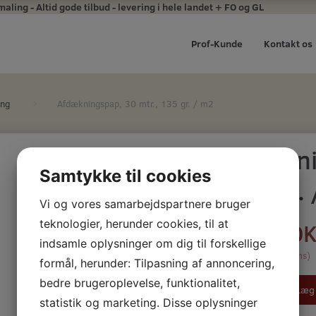
ing - Altid gode tilbud - levering i hele landet + FO og GL
Prof-Kunde
Kontakt os
ing
Afdækningspap, 30 mtr., 135 gr. / m2
Afdækni
Samtykke til cookies
135 gr.
Vi og vores samarbejdspartnere bruger
teknologier, herunder cookies, til at
62,00 D
indsamle oplysninger om dig til forskellige
(
49,60 DKK
u/Moms
)
formål, herunder: Tilpasning af annoncering,
bedre brugeroplevelse, funktionalitet,
Læg 
statistik og marketing. Disse oplysninger