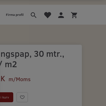
Firma profil
ngspap, 30 mtr.,
 / m2
KK
m/Moms
i kurv