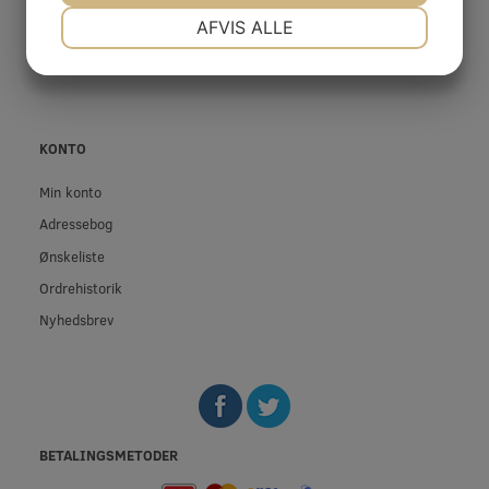
NØDVENDIGE
PRÆFERENCER
AFVIS ALLE
Privatliv- og cookiepolitik
Fortrolighed
JA
NEJ
JA
NEJ
MARKETING
STATISTIK
KONTO
Min konto
Adressebog
Ønskeliste
Ordrehistorik
Nyhedsbrev
BETALINGSMETODER