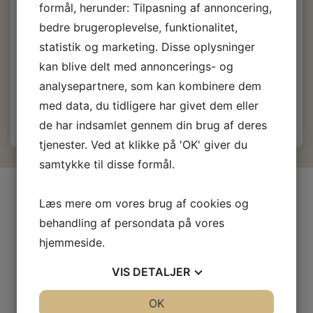
formål, herunder: Tilpasning af annoncering,
142,00 DKK
bedre brugeroplevelse, funktionalitet,
m/Moms
statistik og marketing. Disse oplysninger
(
113,60 DKK
u/Moms
)
kan blive delt med annoncerings- og
analysepartnere, som kan kombinere dem
Læg i kurv
med data, du tidligere har givet dem eller
de har indsamlet gennem din brug af deres
tjenester. Ved at klikke på 'OK' giver du
samtykke til disse formål.
INFORMATIONER
Læs mere om vores brug af cookies og
Firma profil
behandling af persondata på vores
Kontakt os
hjemmeside.
Prof-Kunde
VIS
DETALJER
Fragt og levering
Betingelser & Vilkår
JA
NEJ
OK
JA
NEJ
Fortrydelsesret