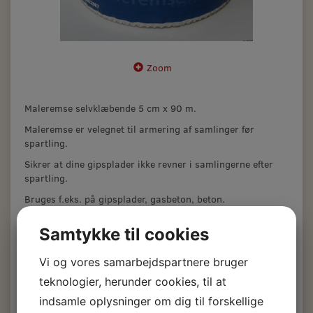
Zoom
Maleremse selvklæbende 5 cm x 90 m.
Maleremse er velegnet til armering af samlinger før
spartling.
Sikrer at dine gipsplader ikke revner i samlingerne efter
spartling.
Bruges f.eks. på gipsplader, gasbeton, beton.
Maleremse
Samtykke til cookies
selvklæbende 5 cm x
Vi og vores samarbejdspartnere bruger
teknologier, herunder cookies, til at
90 m.
indsamle oplysninger om dig til forskellige