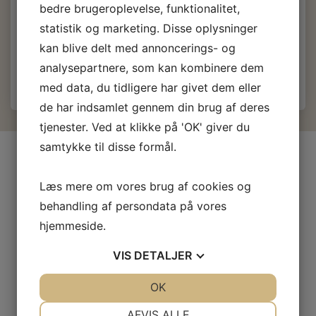
bedre brugeroplevelse, funktionalitet,
(
71,20 DKK
u/Moms
)
statistik og marketing. Disse oplysninger
kan blive delt med annoncerings- og
Læg i kurv
analysepartnere, som kan kombinere dem
med data, du tidligere har givet dem eller
de har indsamlet gennem din brug af deres
tjenester. Ved at klikke på 'OK' giver du
samtykke til disse formål.
INFORMATIONER
Firma profil
Læs mere om vores brug af cookies og
Kontakt os
behandling af persondata på vores
Prof-Kunde
hjemmeside.
Fragt og levering
VIS
DETALJER
Betingelser & Vilkår
Fortrydelsesret
JA
NEJ
OK
JA
NEJ
Privatliv- og cookiepolitik
NØDVENDIGE
PRÆFERENCER
AFVIS ALLE
Fortrolighed