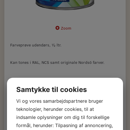
Zoom
Farveprøve udendørs, ½ ltr.
Kan tones i RAL, NCS samt originale Nordsö farver.
Farveønske skal tilføjes i kommentarfeltet.
Samtykke til cookies
Farveprøve, Udendørs,
Vi og vores samarbejdspartnere bruger
½ ltr.
teknologier, herunder cookies, til at
indsamle oplysninger om dig til forskellige
89,00 DKK
formål, herunder: Tilpasning af annoncering,
m/Moms