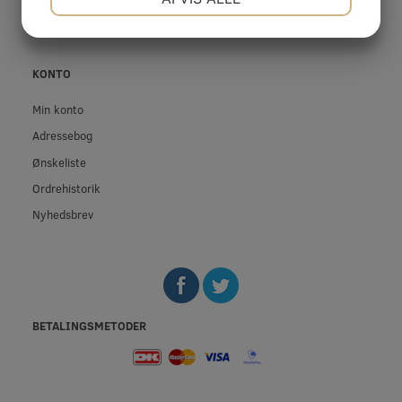
JA
NEJ
JA
NEJ
MARKETING
STATISTIK
KONTO
Min konto
Adressebog
Ønskeliste
Ordrehistorik
Nyhedsbrev
BETALINGSMETODER