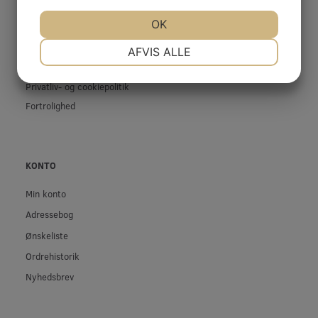
Prof-Kunde
JA
NEJ
OK
JA
NEJ
Fragt og levering
NØDVENDIGE
PRÆFERENCER
Betingelser & Vilkår
AFVIS ALLE
Fortrydelsesret
JA
NEJ
JA
NEJ
Privatliv- og cookiepolitik
MARKETING
STATISTIK
Fortrolighed
KONTO
Min konto
Adressebog
Ønskeliste
Ordrehistorik
Nyhedsbrev