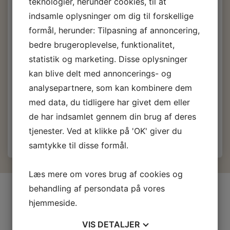
teknologier, herunder cookies, til at
ltr.
indsamle oplysninger om dig til forskellige
formål, herunder: Tilpasning af annoncering,
bedre brugeroplevelse, funktionalitet,
284,50 DKK
m/Moms
statistik og marketing. Disse oplysninger
(
227,60 DKK
u/Moms
)
kan blive delt med annoncerings- og
569,00 DKK
m/Moms
Du sparer:
284,50 DKK
analysepartnere, som kan kombinere dem
med data, du tidligere har givet dem eller
Læg i kurv
de har indsamlet gennem din brug af deres
tjenester. Ved at klikke på 'OK' giver du
samtykke til disse formål.
Læs mere om vores brug af cookies og
behandling af persondata på vores
INFORMATIONER
hjemmeside.
Firma profil
Kontakt os
VIS
DETALJER