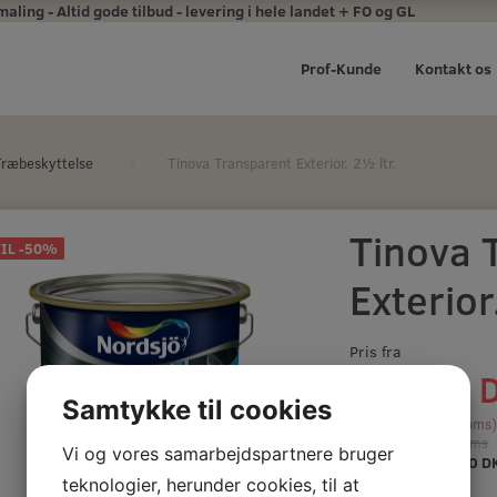
ing - Altid gode tilbud - levering i hele landet + FO og GL
Prof-Kunde
Kontakt os
Træbeskyttelse
Tinova Transparent Exterior. 2½ ltr.
Tinova 
TIL -50%
Exterior
Pris fra
400,00 
Samtykke til cookies
(
320,00 DKK
u/Moms
799,00 DKK
m/Moms
Vi og vores samarbejdspartnere bruger
Du sparer:
399,00 D
teknologier, herunder cookies, til at