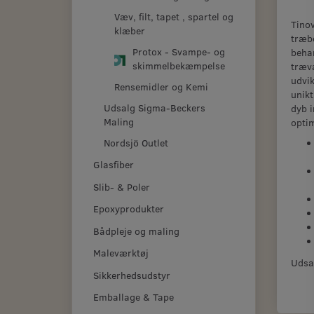
Væv, filt, tapet , spartel og
Tinov
klæber
træbe
Protox - Svampe- og
beha
skimmelbekæmpelse
trævæ
udvik
Rensemidler og Kemi
unikt
Udsalg Sigma-Beckers
dyb 
Maling
optim
Nordsjö Outlet
Glasfiber
Slib- & Poler
Epoxyprodukter
Bådpleje og maling
Maleværktøj
Udsa
Sikkerhedsudstyr
Emballage & Tape