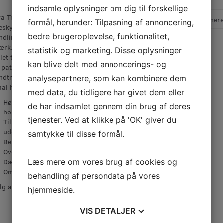
Farver, generelt:
indsamle oplysninger om dig til forskellige
a Transparent Exterior er en højteknologisk
formål, herunder: Tilpasning af annoncering,
skyttelse med lang holdbarhed, til
bedre brugeroplevelse, funktionalitet,
ndling af træfacader og andet udendørs
Læg i kurv
rk. Tinova Transparent Exterior er specielt
statistik og marketing. Disse oplysninger
let til det nordiske klima og indeholder et
kan blive delt med annoncerings- og
 patenteret bindemiddel, der giver en ekstra
indtrængning og vedhæftning, samt sikre
analysepartnere, som kan kombinere dem
al holbarhed og beskyttelse af træet.
med data, du tidligere har givet dem eller
Højteknologisk træbeskyttelse med lang
de har indsamlet gennem din brug af deres
holdbarhed
tjenester. Ved at klikke på 'OK' giver du
Til behandling af træfacader og andet
udendørs træværk
samtykke til disse formål.
Berøringstør: 8 timer
Overmalbar: 12 timer
Læs mere om vores brug af cookies og
Dækkeevne: nymaling: 8-10 m2/ltr.
Ommaling: 6-8 m2/ ltr.
behandling af persondata på vores
lg af farven 362 Black & Brown
hjemmeside.
VIS
DETALJER