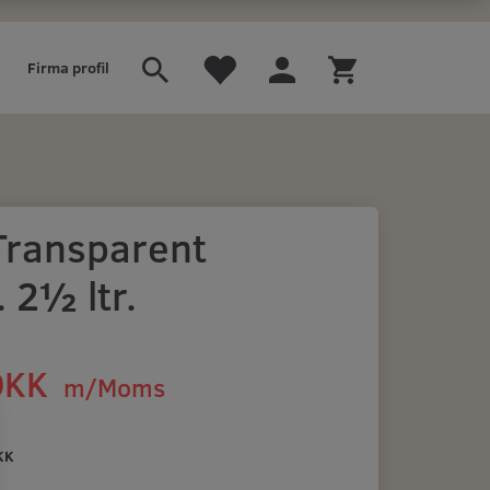
Firma profil
Transparent
. 2½ ltr.
DKK
m/Moms
)
KK