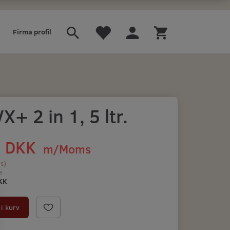
Firma profil
X+ 2 in 1, 5 ltr.
0 DKK
m/Moms
s
)
s
KK
i kurv