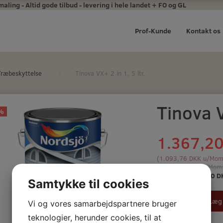
ing - Altid gode tilbud - levering i hele landet + FO og GL
Prof-Kunde
Kontakt os
Træbeskyttelse
Tinova VX+ 2 in 1, 5 ltr.
Tinova V
%
1.367,2
(
1.093,76 DKK
u/Mom
1.709,00 DKK
m/Mom
Du sparer:
341,80 D
Samtykke til cookies
Læg 
Vi og vores samarbejdspartnere bruger
teknologier, herunder cookies, til at