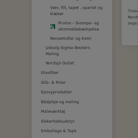
Væv, filt, tapet , spartel og
Tinov
klæber
Nords
Protox - Svampe- og
impr
skimmelbekæmpelse
Rensemidler og Kemi
Udsalg Sigma-Beckers
Maling
Nordsjö Outlet
Glasfiber
Slib- & Poler
Epoxyprodukter
Bådpleje og maling
Maleværktøj
Sikkerhedsudstyr
Emballage & Tape