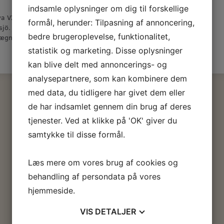
indsamle oplysninger om dig til forskellige
a VX 2in1 5 L. 2 i 1 træbeskyttelse fra
formål, herunder: Tilpasning af annoncering,
jö. Indeholder grundolie for bedre
bedre brugeroplevelse, funktionalitet,
ægnering af tørre brædder
statistik og marketing. Disse oplysninger
kan blive delt med annoncerings- og
analysepartnere, som kan kombinere dem
med data, du tidligere har givet dem eller
de har indsamlet gennem din brug af deres
tjenester. Ved at klikke på 'OK' giver du
samtykke til disse formål.
Læs mere om vores brug af cookies og
behandling af persondata på vores
hjemmeside.
VIS
DETALJER