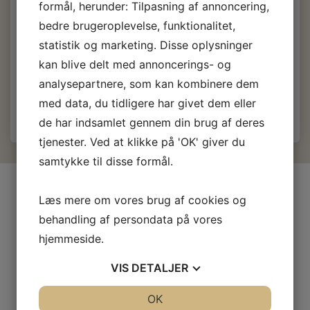
formål, herunder: Tilpasning af annoncering,
360,00 DKK
bedre brugeroplevelse, funktionalitet,
m/Moms
statistik og marketing. Disse oplysninger
(
288,00 DKK
u/Moms
)
kan blive delt med annoncerings- og
Læg i kurv
analysepartnere, som kan kombinere dem
med data, du tidligere har givet dem eller
de har indsamlet gennem din brug af deres
tjenester. Ved at klikke på 'OK' giver du
samtykke til disse formål.
INFORMATIONER
Læs mere om vores brug af cookies og
Firma profil
behandling af persondata på vores
Kontakt os
hjemmeside.
Prof-Kunde
VIS
DETALJER
Fragt og levering
Betingelser & Vilkår
JA
NEJ
OK
JA
NEJ
Fortrydelsesret