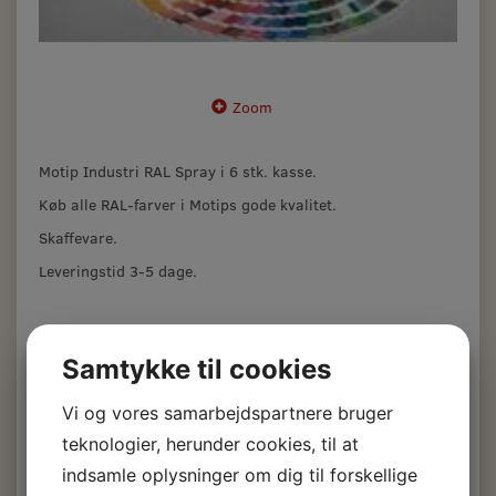
Zoom
Motip Industri RAL Spray i 6 stk. kasse.
Køb alle RAL-farver i Motips gode kvalitet.
Skaffevare.
Leveringstid 3-5 dage.
Venligst noter RAL nummeret i kommentarfeltet i
indkøbskurven.
Samtykke til cookies
Motip Industri RAL
Vi og vores samarbejdspartnere bruger
teknologier, herunder cookies, til at
Spray 6 stk.
indsamle oplysninger om dig til forskellige