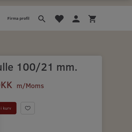
Firma profil
ulle 100/21 mm.
DKK
m/Moms
)
i kurv