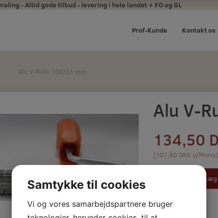
ing - Altid gode tilbud - levering i hele landet + FO og GL
Prof-Kunde
Kontakt os
Alu V-Rulle 100/21 mm.
Alu V-R
134,50 
(
107,60 DKK
u/Moms
Læg 
Samtykke til cookies
Vi og vores samarbejdspartnere bruger
teknologier, herunder cookies, til at