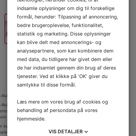
indsamle oplysninger om dig til forskellige
formål, herunder: Tilpasning af annoncering,
bedre brugeroplevelse, funktionalitet,
statistik og marketing. Disse oplysninger
kan blive delt med annoncerings- og
analysepartnere, som kan kombinere dem
med data, du tidligere har givet dem eller
de har indsamlet gennem din brug af deres
tjenester. Ved at klikke på 'OK' giver du
samtykke til disse formål.
V-Rulle 100/21 mm.
Læs mere om vores brug af cookies og
-Rulle er en blanding af den traditionelle
behandling af persondata på vores
ontale med et V snit som reducerer sprøjt
esin når man ruller.
hjemmeside.
r kan du bedre presse fiberen ned i
VIS
DETALJER
atet og dermed få en god udluftning.