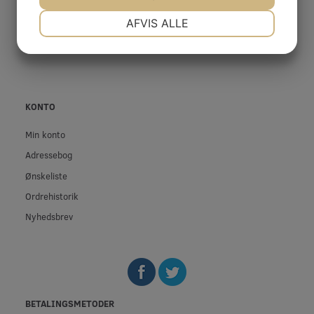
Fortrydelsesret
NØDVENDIGE
PRÆFERENCER
AFVIS ALLE
Privatliv- og cookiepolitik
JA
NEJ
JA
NEJ
Fortrolighed
MARKETING
STATISTIK
KONTO
Min konto
Adressebog
Ønskeliste
Ordrehistorik
Nyhedsbrev
BETALINGSMETODER