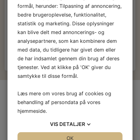
formål, herunder: Tilpasning af annoncering,
145,00 DKK
bedre brugeroplevelse, funktionalitet,
m/Moms
statistik og marketing. Disse oplysninger
(
116,00 DKK
u/Moms
)
kan blive delt med annoncerings- og
analysepartnere, som kan kombinere dem
Læg i kurv
med data, du tidligere har givet dem eller
de har indsamlet gennem din brug af deres
tjenester. Ved at klikke på 'OK' giver du
samtykke til disse formål.
INFORMATIONER
Læs mere om vores brug af cookies og
behandling af persondata på vores
Firma profil
hjemmeside.
Kontakt os
Prof-Kunde
VIS
DETALJER
Fragt og levering
Betingelser & Vilkår
JA
NEJ
OK
JA
NEJ