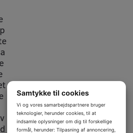
æ
p
te
a
e
e
et
Samtykke til cookies
e
Vi og vores samarbejdspartnere bruger
teknologier, herunder cookies, til at
v
indsamle oplysninger om dig til forskellige
d
formål, herunder: Tilpasning af annoncering,