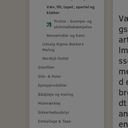
Væv, filt, tapet , spartel og
klæber
V
Protox - Svampe- og
gs
skimmelbekæmpelse
Rensemidler og Kemi
ar
Udsalg Sigma-Beckers
lm
Maling
ss
Nordsjö Outlet
Glasfiber
m
Slib- & Poler
d 
Epoxyprodukter
br
Bådpleje og maling
dt
Maleværktøj
an
Sikkerhedsudstyr
en
Emballage & Tape