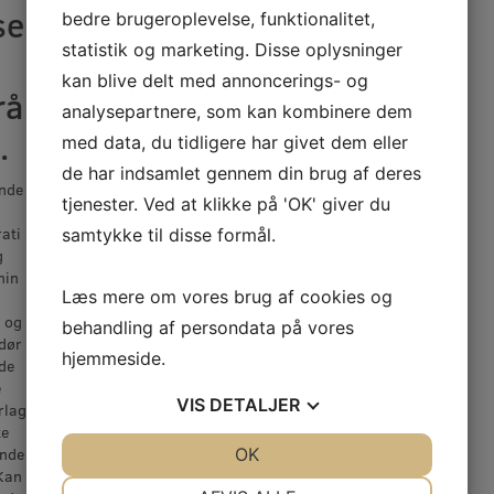
se
bedre brugeroplevelse, funktionalitet,
statistik og marketing. Disse oplysninger
kan blive delt med annoncerings- og
rå
analysepartnere, som kan kombinere dem
.
med data, du tidligere har givet dem eller
de har indsamlet gennem din brug af deres
nde
tjenester. Ved at klikke på 'OK' giver du
ati
samtykke til disse formål.
g
nin
Læs mere om vores brug af cookies og
 og
behandling af persondata på vores
dør
hjemmeside.
de
e
VIS
DETALJER
rlag
ke
JA
NEJ
OK
JA
NEJ
ynde
Kan
NØDVENDIGE
PRÆFERENCER