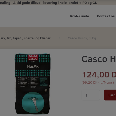
ing - Altid gode tilbud - levering i hele landet + FO og GL
Prof-Kunde
Kontakt os
æv, filt, tapet , spartel og klæber
Casco Husfix, 1 kg.
Casco Hu
124,00 
(
99,20 DKK
u/Moms
)
Læg 