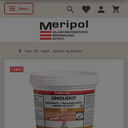
Menu
Skifte navigation
Væv, filt, tapet , spartel og klæber
-19%