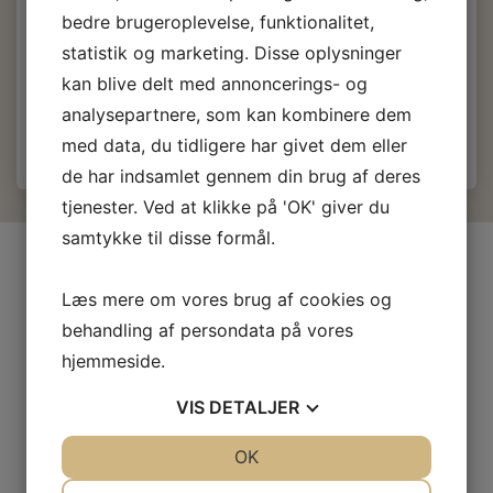
80,00 DKK
m/Moms
bedre brugeroplevelse, funktionalitet,
Du sparer:
15,00 DKK
statistik og marketing. Disse oplysninger
kan blive delt med annoncerings- og
Læg i kurv
analysepartnere, som kan kombinere dem
med data, du tidligere har givet dem eller
de har indsamlet gennem din brug af deres
tjenester. Ved at klikke på 'OK' giver du
samtykke til disse formål.
INFORMATIONER
Læs mere om vores brug af cookies og
Firma profil
behandling af persondata på vores
Kontakt os
hjemmeside.
Prof-Kunde
Fragt og levering
VIS
DETALJER
Betingelser & Vilkår
Fortrydelsesret
JA
NEJ
OK
JA
NEJ
Privatliv- og cookiepolitik
NØDVENDIGE
PRÆFERENCER