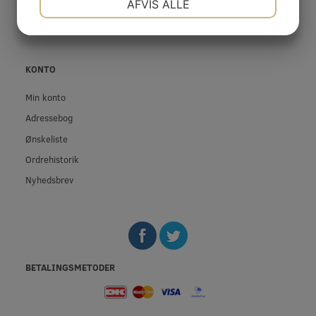
AFVIS ALLE
Fortrolighed
JA
NEJ
JA
NEJ
MARKETING
STATISTIK
KONTO
Min konto
Adressebog
Ønskeliste
Ordrehistorik
Nyhedsbrev
BETALINGSMETODER