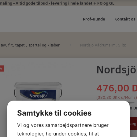
ing - Altid gode tilbud - levering i hele landet + FO og GL
Prof-Kunde
Kontakt os
æv, filt, tapet , spartel og klæber
Nordsjö Vådrumslim, 5 ltr.
Nordsjö 
%
476,00 
(
380,80 DKK
u/Moms
595,00 DKK
m/Moms
Du sparer:
119,00 D
Samtykke til cookies
Læg 
Vi og vores samarbejdspartnere bruger
teknologier, herunder cookies, til at