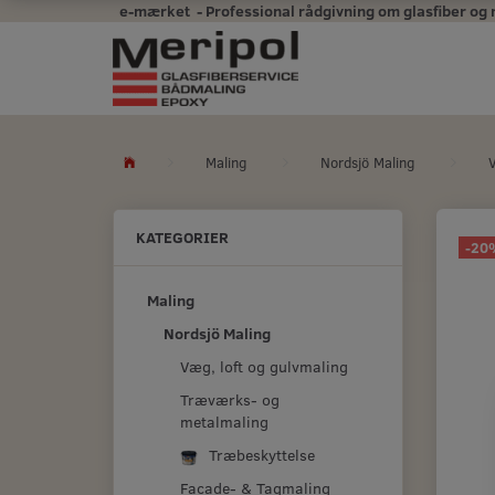
e-mærket - Professional rådgivning om glasfiber og mal
Maling
Nordsjö Maling
V
KATEGORIER
-20
Maling
Nordsjö Maling
Væg, loft og gulvmaling
Træværks- og
metalmaling
Træbeskyttelse
Facade- & Tagmaling