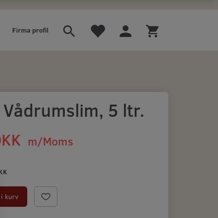
Firma profil
Vådrumslim, 5 ltr.
DKK
m/Moms
)
KK
i kurv