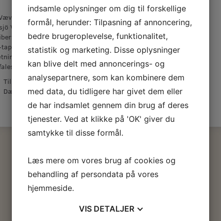
indsamle oplysninger om dig til forskellige
ævlim med lang åbentid til rullepåføring.
formål, herunder: Tilpasning af annoncering,
sjö Vævlim anvendes til opsætning af
bedre brugeroplevelse, funktionalitet,
ibervæv, struktur- og skumtapet, samt
-tapeter med papirbagside, i tørre rum. Ved
statistik og marketing. Disse oplysninger
ning af kraftige, mønstrede glasvævstyper,
kan blive delt med annoncerings- og
fales Nordsjö Vævlim Extra.
analysepartnere, som kan kombinere dem
Til vådrumstapeter og glasvæv
med data, du tidligere har givet dem eller
Dækkeevne: 4-5 m2/ ltr.
de har indsamlet gennem din brug af deres
tjenester. Ved at klikke på 'OK' giver du
samtykke til disse formål.
Læs mere om vores brug af cookies og
behandling af persondata på vores
hjemmeside.
VIS
DETALJER