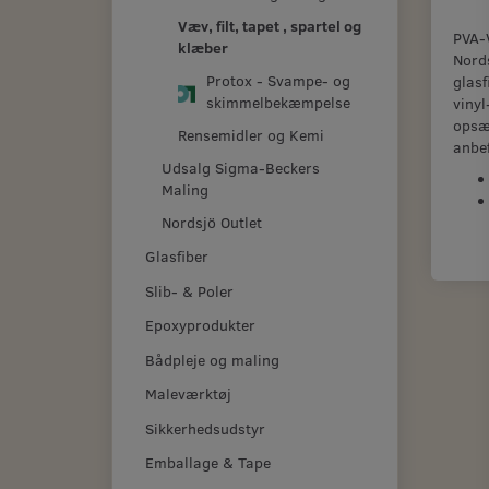
Væv, filt, tapet , spartel og
PVA-V
klæber
Nord
Protox - Svampe- og
glasf
skimmelbekæmpelse
vinyl
opsæt
Rensemidler og Kemi
anbe
Udsalg Sigma-Beckers
Maling
Nordsjö Outlet
Glasfiber
Slib- & Poler
Epoxyprodukter
Bådpleje og maling
Maleværktøj
Sikkerhedsudstyr
Emballage & Tape