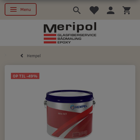
Menu
Skifte navigation
Hempel
OP TIL -49%