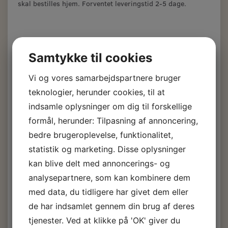
skal bestilles hjem. Forventet leveringstid 2-5 dage.
Hempel bundmaling
Samtykke til cookies
Mille NCT, 2½ L.
Vi og vores samarbejdspartnere bruger
teknologier, herunder cookies, til at
Pris fra
999,00 DKK
indsamle oplysninger om dig til forskellige
m/Moms
formål, herunder: Tilpasning af annoncering,
(
799,20 DKK
u/Moms
)
bedre brugeroplevelse, funktionalitet,
1.969,00 DKK
m/Moms
Du sparer:
970,00 DKK
statistik og marketing. Disse oplysninger
kan blive delt med annoncerings- og
Bundmaling, Hempel:
12400 Grey
999,00 DKK
1.969,00 DKK
analysepartnere, som kan kombinere dem
Bundmaling, Hempel:
19990 Black
med data, du tidligere har givet dem eller
999,00 DKK
1.969,00 DKK
de har indsamlet gennem din brug af deres
Bundmaling, Hempel:
31750 Souvenirs Blue
tjenester. Ved at klikke på 'OK' giver du
999,00 DKK
1.969,00 DKK