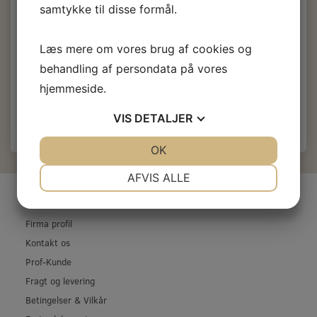
Bundmaling, Hempel:
37110 Dark Blue
samtykke til disse formål.
999,00 DKK
1.969,00 DKK
Bundmaling, Hempel:
56460 Red
Læs mere om vores brug af cookies og
1.099,00 DKK
1.969,00 DKK
behandling af persondata på vores
hjemmeside.
Læg i kurv
VIS
DETALJER
JA
NEJ
OK
JA
NEJ
NØDVENDIGE
PRÆFERENCER
AFVIS ALLE
INFORMATIONER
JA
NEJ
JA
NEJ
MARKETING
STATISTIK
Firma profil
Kontakt os
Prof-Kunde
Fragt og levering
Betingelser & Vilkår