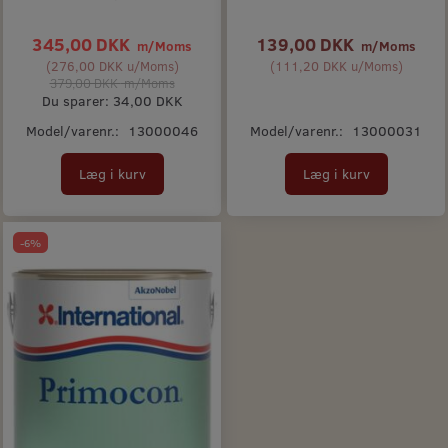
345,00 DKK
139,00 DKK
m/Moms
m/Moms
(
276,00 DKK
u/Moms
)
(
111,20 DKK
u/Moms
)
379,00 DKK
m/Moms
Du sparer:
34,00 DKK
Model/varenr.:
13000046
Model/varenr.:
13000031
Læg i kurv
Læg i kurv
-6%