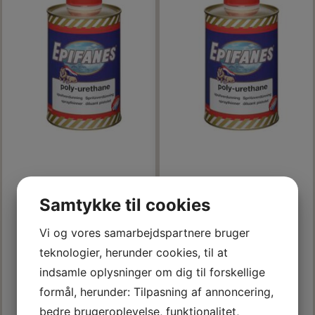
EPIFANES 2-K
EPIFANES 2-K
Samtykke til cookies
PENSELFORTYNDER 1 L.
SPRØJTEFORTYNDER 1 L.
Vi og vores samarbejdspartnere bruger
299,00 DKK
325,00 DKK
m/Moms
m/Moms
teknologier, herunder cookies, til at
(
239,20 DKK
u/Moms
)
(
260,00 DKK
u/Moms
)
indsamle oplysninger om dig til forskellige
Model/varenr.:
14010104
Model/varenr.:
14010139
formål, herunder: Tilpasning af annoncering,
Læg i kurv
Læg i kurv
bedre brugeroplevelse, funktionalitet,