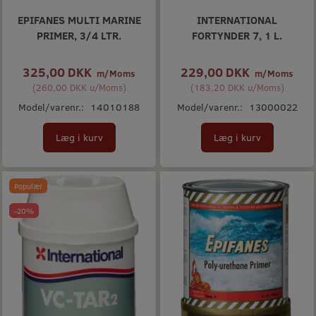
EPIFANES MULTI MARINE
INTERNATIONAL
PRIMER, 3/4 LTR.
FORTYNDER 7, 1 L.
325,00 DKK
229,00 DKK
m/Moms
m/Moms
(
260,00 DKK
u/Moms
)
(
183,20 DKK
u/Moms
)
Model/varenr.:
14010188
Model/varenr.:
13000022
Læg i kurv
Læg i kurv
Populær
-20%