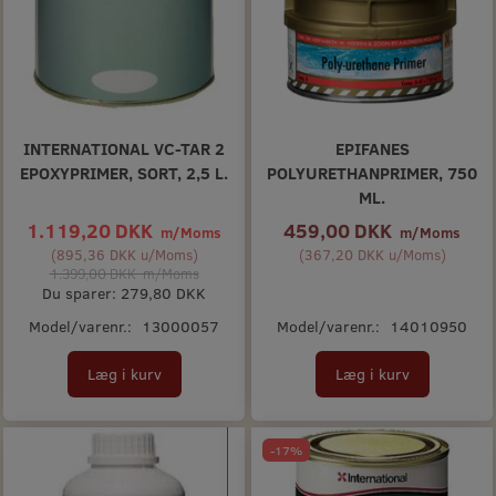
INTERNATIONAL VC-TAR 2
EPIFANES
EPOXYPRIMER, SORT, 2,5 L.
POLYURETHANPRIMER, 750
ML.
1.119,20 DKK
459,00 DKK
m/Moms
m/Moms
(
895,36 DKK
u/Moms
)
(
367,20 DKK
u/Moms
)
1.399,00 DKK
m/Moms
Du sparer:
279,80 DKK
Model/varenr.:
13000057
Model/varenr.:
14010950
Læg i kurv
Læg i kurv
-17%