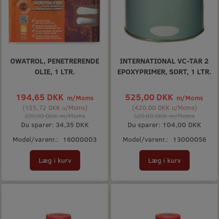
OWATROL, PENETRERENDE
INTERNATIONAL VC-TAR 2
OLIE, 1 LTR.
EPOXYPRIMER, SORT, 1 LTR.
194,65 DKK
525,00 DKK
m/Moms
m/Moms
(
155,72 DKK
u/Moms
)
(
420,00 DKK
u/Moms
)
229,00 DKK
m/Moms
629,00 DKK
m/Moms
Du sparer:
34,35 DKK
Du sparer:
104,00 DKK
Model/varenr.:
16000003
Model/varenr.:
13000056
Læg i kurv
Læg i kurv