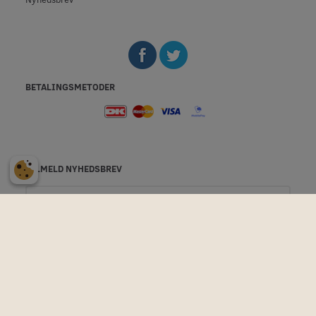
BETALINGSMETODER
TILMELD NYHEDSBREV
Email-
adresse
Vil du have eksklusive tilbud og rabatter til vores hjemmeside -
og modtage gode råd til glasfiber, epoxy, maling mm.
Så skriv
dig op til at modtage vores nyhedsbrev.
Du kan til enhver tid afmelde dig med et enkelt klik.
Privatlivspolitik
Tilmeld
Afmeld