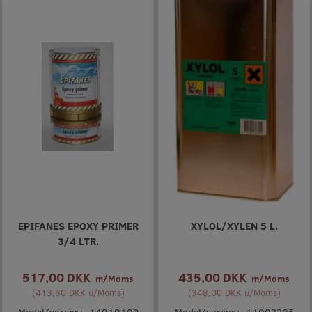
EPIFANES EPOXY PRIMER
XYLOL/XYLEN 5 L.
3/4 LTR.
517,00 DKK
435,00 DKK
m/Moms
m/Moms
(
413,60 DKK
u/Moms
)
(
348,00 DKK
u/Moms
)
Model/varenr.:
14010109
Model/varenr.:
11003205