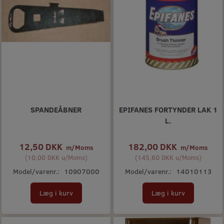
SPANDEÅBNER
EPIFANES FORTYNDER LAK 1
L.
12,50 DKK
182,00 DKK
m/Moms
m/Moms
(
10,00 DKK
u/Moms
)
(
145,60 DKK
u/Moms
)
Model/varenr.:
10907000
Model/varenr.:
14010113
Læg i kurv
Læg i kurv