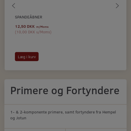
SPANDEÅBNER
EP
12,50 DKK
18
m/Moms
(
10,00 DKK
u/Moms
)
(
14
Læg i kurv
L
Primere og Fortyndere
1- & 2-komponente primere, samt fortyndere fra Hempel
og Jotun