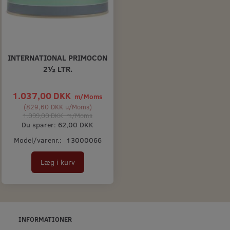
INTERNATIONAL PRIMOCON
2½ LTR.
1.037,00 DKK
m/Moms
(
829,60 DKK
u/Moms
)
1.099,00 DKK
m/Moms
Du sparer:
62,00 DKK
Model/varenr.:
13000066
Læg i kurv
INFORMATIONER