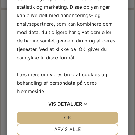
statistik og marketing. Disse oplysninger
kan blive delt med annoncerings- og
analysepartnere, som kan kombinere dem
med data, du tidligere har givet dem eller
de har indsamlet gennem din brug af deres
tjenester. Ved at klikke på 'OK' giver du
samtykke til disse formål.
Læs mere om vores brug af cookies og
behandling af persondata på vores
hjemmeside.
VIS
DETALJER
INTERNATIONAL
INTERNATIONAL VC
JA
NEJ
OK
JA
NEJ
FORTYNDER 3, 1 LTR.
GENERAL THINNER, 1 L.
NØDVENDIGE
PRÆFERENCER
AFVIS ALLE
189,00 DKK
399,00 DKK
m/Moms
m/Moms