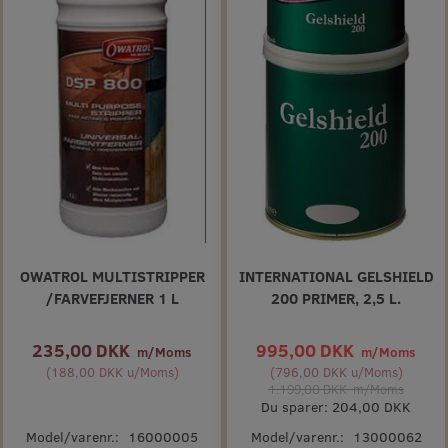
OWATROL MULTISTRIPPER
INTERNATIONAL GELSHIELD
/FARVEFJERNER 1 L
200 PRIMER, 2,5 L.
235,00 DKK
995,00 DKK
m/Moms
m/Moms
(
188,00 DKK
u/Moms
)
(
796,00 DKK
u/Moms
)
1.199,00 DKK
m/Moms
Du sparer:
204,00 DKK
Model/varenr.:
16000005
Model/varenr.:
13000062