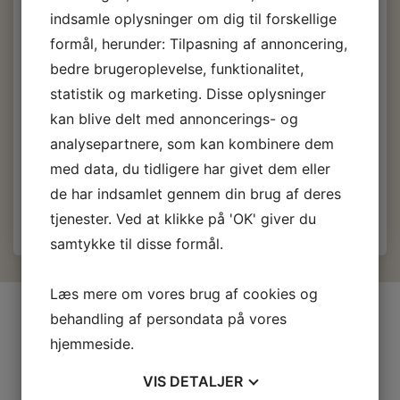
indsamle oplysninger om dig til forskellige
139,00 DKK
m/Moms
formål, herunder: Tilpasning af annoncering,
(
111,20 DKK
u/Moms
)
bedre brugeroplevelse, funktionalitet,
Indhold maling:
statistik og marketing. Disse oplysninger
kan blive delt med annoncerings- og
analysepartnere, som kan kombinere dem
med data, du tidligere har givet dem eller
Læg i kurv
de har indsamlet gennem din brug af deres
tjenester. Ved at klikke på 'OK' giver du
samtykke til disse formål.
Læs mere om vores brug af cookies og
INFORMATIONER
behandling af persondata på vores
hjemmeside.
Firma profil
Kontakt os
VIS
DETALJER
Prof-Kunde