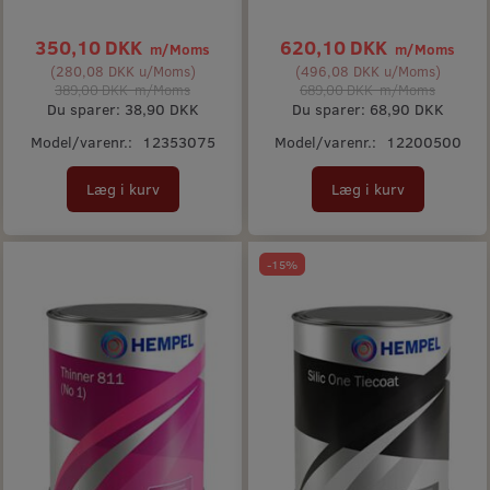
350,10 DKK
620,10 DKK
m/Moms
m/Moms
(
280,08 DKK
u/Moms
)
(
496,08 DKK
u/Moms
)
389,00 DKK
m/Moms
689,00 DKK
m/Moms
Du sparer:
38,90 DKK
Du sparer:
68,90 DKK
Model/varenr.:
12353075
Model/varenr.:
12200500
Læg i kurv
Læg i kurv
-15%