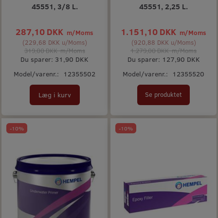
45551, 3/8 L.
45551, 2,25 L.
287,10 DKK
1.151,10 DKK
m/Moms
m/Moms
(
229,68 DKK
u/Moms
)
(
920,88 DKK
u/Moms
)
319,00 DKK
m/Moms
1.279,00 DKK
m/Moms
Du sparer:
31,90 DKK
Du sparer:
127,90 DKK
Model/varenr.:
12355502
Model/varenr.:
12355520
Læg i kurv
Se produktet
-10%
-10%