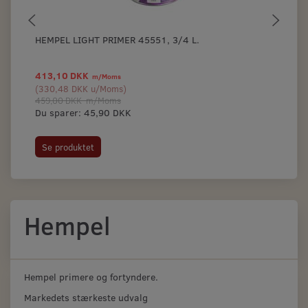
HEMPEL LIGHT PRIMER 45551, 3/4 L.
HE
413,10 DKK
28
m/Moms
(
330,48 DKK
u/Moms
)
(
23
459,00 DKK
m/Moms
Du sparer:
45,90 DKK
Se produktet
L
Hempel
Hempel primere og fortyndere.
Markedets stærkeste udvalg