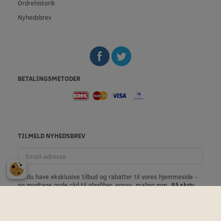
Ordrehistorik
Nyhedsbrev
BETALINGSMETODER
TILMELD NYHEDSBREV
Email-
adresse
Vil du have eksklusive tilbud og rabatter til vores hjemmeside -
og modtage gode råd til glasfiber, epoxy, maling mm.
Så skriv
dig op til at modtage vores nyhedsbrev.
Du kan til enhver tid afmelde dig med et enkelt klik.
Privatlivspolitik