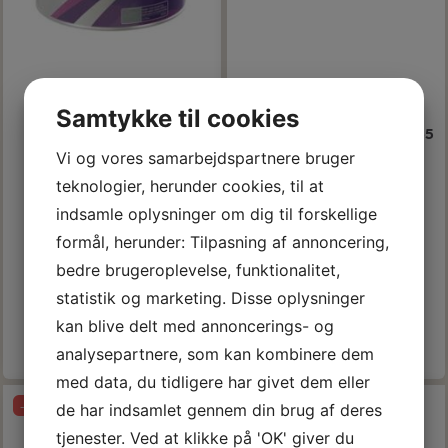
Samtykke til cookies
HEMPEL UNDERWATER
HEMPEL EPOXY FILLER 2X65
PRIMER / YACHT PRIMER,
GR.
Vi og vores samarbejdspartnere bruger
2,5 L.
teknologier, herunder cookies, til at
971,10 DKK
215,10 DKK
m/Moms
m/Moms
indsamle oplysninger om dig til forskellige
(
776,88 DKK
u/Moms
)
(
172,08 DKK
u/Moms
)
formål, herunder: Tilpasning af annoncering,
1.079,00 DKK
m/Moms
239,00 DKK
m/Moms
Du sparer:
107,90 DKK
Du sparer:
23,90 DKK
bedre brugeroplevelse, funktionalitet,
Model/varenr.:
12354076
Model/varenr.:
12352510
statistik og marketing. Disse oplysninger
kan blive delt med annoncerings- og
Læg i kurv
Læg i kurv
analysepartnere, som kan kombinere dem
med data, du tidligere har givet dem eller
-10%
-10%
de har indsamlet gennem din brug af deres
tjenester. Ved at klikke på 'OK' giver du