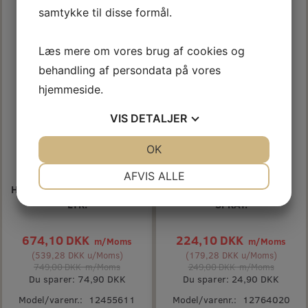
samtykke til disse formål.
Læs mere om vores brug af cookies og
behandling af persondata på vores
hjemmeside.
VIS
DETALJER
JA
NEJ
OK
JA
NEJ
NØDVENDIGE
PRÆFERENCER
AFVIS ALLE
HEMPEL HIGH PROTECT 3/4
HEMPEL PROP PRIMER
JA
NEJ
JA
NEJ
LTR.
SPRAY.
MARKETING
STATISTIK
674,10 DKK
224,10 DKK
m/Moms
m/Moms
(
539,28 DKK
u/Moms
)
(
179,28 DKK
u/Moms
)
749,00 DKK
m/Moms
249,00 DKK
m/Moms
Du sparer:
74,90 DKK
Du sparer:
24,90 DKK
Model/varenr.:
12455611
Model/varenr.:
12764020