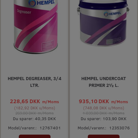
HEMPEL DEGREASER, 3/4
HEMPEL UNDERCOAT
LTR.
PRIMER 2½ L.
228,65 DKK
935,10 DKK
m/Moms
m/Moms
(
182,92 DKK
u/Moms
)
(
748,08 DKK
u/Moms
)
269,00 DKK
m/Moms
1.039,00 DKK
m/Moms
Du sparer:
40,35 DKK
Du sparer:
103,90 DKK
Model/varenr.:
12767401
Model/varenr.:
12353076