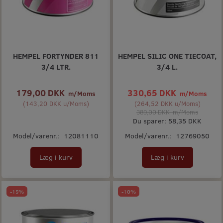
HEMPEL FORTYNDER 811
HEMPEL SILIC ONE TIECOAT,
3/4 LTR.
3/4 L.
179,00 DKK
330,65 DKK
m/Moms
m/Moms
(
143,20 DKK
u/Moms
)
(
264,52 DKK
u/Moms
)
389,00 DKK
m/Moms
Du sparer:
58,35 DKK
Model/varenr.:
12081110
Model/varenr.:
12769050
Læg i kurv
Læg i kurv
-15%
-10%