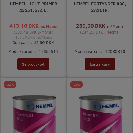
HEMPEL LIGHT PRIMER
HEMPEL FORTYNDER 808,
45551, 3/4 L.
3/4 LTR.
413,10 DKK
289,00 DKK
m/Moms
m/Moms
(
330,48 DKK
u/Moms
)
(
231,20 DKK
u/Moms
)
459,00 DKK
m/Moms
Du sparer:
45,90 DKK
Model/varenr.:
12355511
Model/varenr.:
12080810
Læg i kurv
Se produktet
-32%
-32%