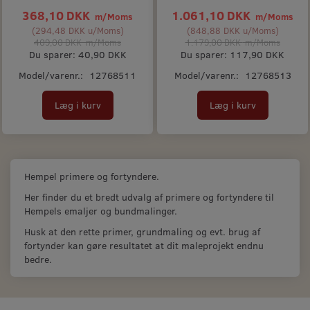
368,10 DKK
1.061,10 DKK
m/Moms
m/Moms
(
294,48 DKK
u/Moms
)
(
848,88 DKK
u/Moms
)
409,00 DKK
m/Moms
1.179,00 DKK
m/Moms
Du sparer:
40,90 DKK
Du sparer:
117,90 DKK
Model/varenr.:
12768511
Model/varenr.:
12768513
Læg i kurv
Læg i kurv
Hempel primere og fortyndere.
Her finder du et bredt udvalg af primere og fortyndere til
Hempels emaljer og bundmalinger.
Husk at den rette primer, grundmaling og evt. brug af
fortynder kan gøre resultatet at dit maleprojekt endnu
bedre.