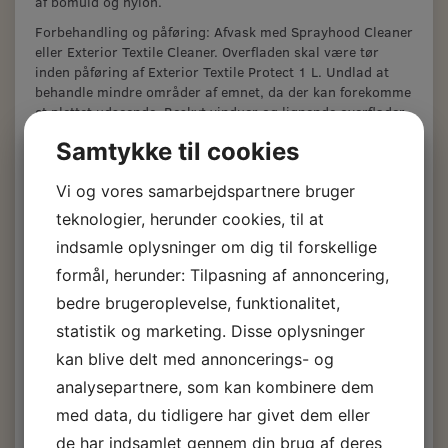
af bomuld og nylon.
Forbehandling og påføring: Afvask med Sprayhood Cleaner
eller Exterior Textile Cleaner. Overfladen skal være tør
inden påføring af Exterior Textile Protect 1 L. Undlad at
behandle mindre områder af emnet, da der kan forekomme
et plettet udseende. Beskyt vinduer og lignende overflader
af akrylplast og lignende plastmaterialer mod kontakt med
Samtykke til cookies
produktet. Visse hvide materialer kan gulne. Omrøres
grundigt før brug.
Vi og vores samarbejdspartnere bruger
2
Rækkeevne: ca. 8m
pr. liter.
teknologier, herunder cookies, til at
Påføringsmåde: pensel / rulle / sprøjte eller ved dybning.
indsamle oplysninger om dig til forskellige
Overfladen skal være fudstændig ren og tør. Påføringen
bør kun finde sted i tørt vejr og ved temperaturer over
formål, herunder: Tilpasning af annoncering,
o
+5
C og ikke i direkte sol.
bedre brugeroplevelse, funktionalitet,
Værktøjsrengøring: Fortynder 808.
statistik og marketing. Disse oplysninger
Afløser for Sprayhood Protect. Samme produkt, nyt navn
kan blive delt med annoncerings- og
og emballage.
analysepartnere, som kan kombinere dem
Hempel Textile Protect
med data, du tidligere har givet dem eller
de har indsamlet gennem din brug af deres