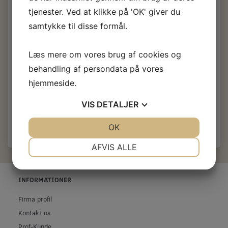
½ L.
tjenester. Ved at klikke på 'OK' giver du
samtykke til disse formål.
131,40 DKK
m/Moms
Læs mere om vores brug af cookies og
(
105,12 DKK
u/Moms
)
behandling af persondata på vores
146,00 DKK
m/Moms
Du sparer:
14,60 DKK
hjemmeside.
Læg i kurv
VIS
DETALJER
JA
NEJ
OK
JA
NEJ
NØDVENDIGE
PRÆFERENCER
AFVIS ALLE
JA
NEJ
JA
NEJ
MARKETING
STATISTIK
INFORMATIONER
Firma profil
Kontakt os
Prof-Kunde