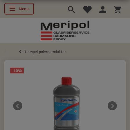
Menu
Skifte navigation
Hempel polereprodukter
-10%