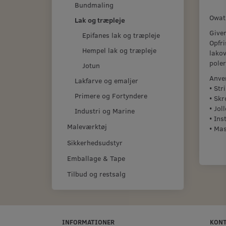
Bundmaling
Owatr
Lak og træpleje
Giver
Epifanes lak og træpleje
Opfri
Hempel lak og træpleje
lakov
pole
Jotun
Anve
Lakfarve og emaljer
• Str
Primere og Fortyndere
• Skr
• Joll
Industri og Marine
• Ins
Maleværktøj
• Ma
Sikkerhedsudstyr
Emballage & Tape
Tilbud og restsalg
INFORMATIONER
KON