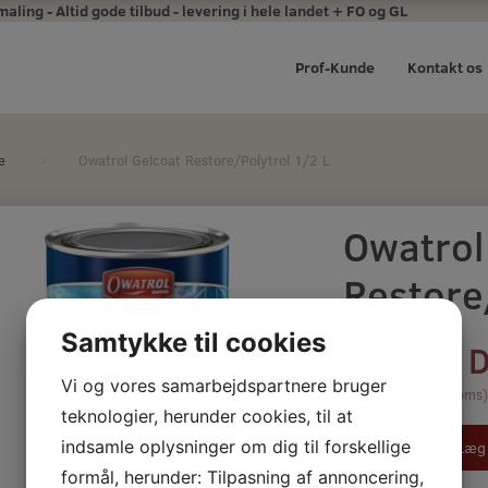
ing - Altid gode tilbud - levering i hele landet + FO og GL
Prof-Kunde
Kontakt os
e
Owatrol Gelcoat Restore/Polytrol 1/2 L
Owatrol
Restore
Samtykke til cookies
139,00 
Vi og vores samarbejdspartnere bruger
(
111,20 DKK
u/Moms
teknologier, herunder cookies, til at
indsamle oplysninger om dig til forskellige
Læg 
formål, herunder: Tilpasning af annoncering,