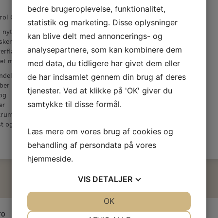
bedre brugeroplevelse, funktionalitet,
ol Gelcoat Restore/Polytrol ½ L.
statistik og marketing. Disse oplysninger
 nyt liv til farven på falmet gelcoat.
kan blive delt med annoncerings- og
sker såvel glans som farve på gamle
analysepartnere, som kan kombinere dem
erflader. Beskytter og giver glans selv på
ret metal samt kromoverflader
med data, du tidligere har givet dem eller
ndelsesområde glasfiberbåd:
de har indsamlet gennem din brug af deres
iber
tjenester. Ved at klikke på 'OK' giver du
og
samtykke til disse formål.
er
trumenter
st og bom
Læs mere om vores brug af cookies og
behandling af persondata på vores
hjemmeside.
VIS
DETALJER
JA
NEJ
OK
JA
NEJ
TO
NØDVENDIGE
PRÆFERENCER