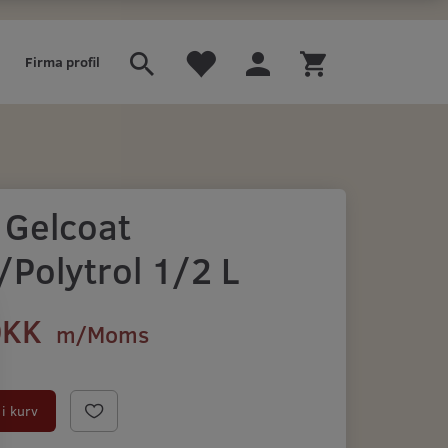
Firma profil
 Gelcoat
/Polytrol 1/2 L
DKK
m/Moms
)
i kurv