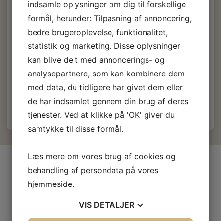
indsamle oplysninger om dig til forskellige
formål, herunder: Tilpasning af annoncering,
211,50 DKK
m/Moms
bedre brugeroplevelse, funktionalitet,
(
169,20 DKK
u/Moms
)
statistik og marketing. Disse oplysninger
235,00 DKK
m/Moms
kan blive delt med annoncerings- og
Du sparer:
23,50 DKK
analysepartnere, som kan kombinere dem
Læg i kurv
med data, du tidligere har givet dem eller
de har indsamlet gennem din brug af deres
tjenester. Ved at klikke på 'OK' giver du
samtykke til disse formål.
Læs mere om vores brug af cookies og
INFORMATIONER
behandling af persondata på vores
Firma profil
hjemmeside.
Kontakt os
VIS
DETALJER
Prof-Kunde
Fragt og levering