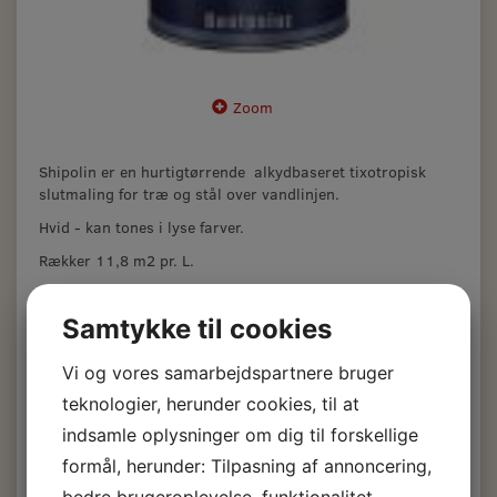
Zoom
Shipolin er en hurtigtørrende alkydbaseret tixotropisk
slutmaling for træ og stål over vandlinjen.
Hvid - kan tones i lyse farver.
Rækker 11,8 m2 pr. L.
Samtykke til cookies
Ikke fast lagervare. Leveringstid 2-5 dage.
Vi og vores samarbejdspartnere bruger
Jotun Shipolin 1 ltr.
teknologier, herunder cookies, til at
indsamle oplysninger om dig til forskellige
215,00 DKK
m/Moms
formål, herunder: Tilpasning af annoncering,
(
172,00 DKK
u/Moms
)
bedre brugeroplevelse, funktionalitet,