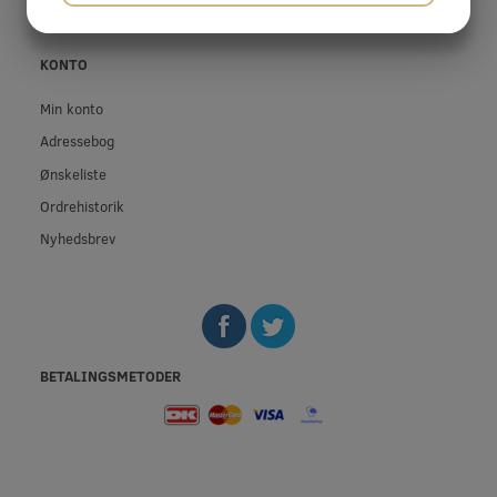
JA
NEJ
JA
NEJ
MARKETING
STATISTIK
KONTO
Min konto
Adressebog
Ønskeliste
Ordrehistorik
Nyhedsbrev
BETALINGSMETODER