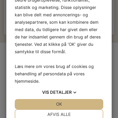
statistik og marketing. Disse oplysninger
Læg i kurv
kan blive delt med annoncerings- og
analysepartnere, som kan kombinere dem
med data, du tidligere har givet dem eller
de har indsamlet gennem din brug af deres
tjenester. Ved at klikke på 'OK' giver du
samtykke til disse formål.
INFORMATIONER
Firma profil
Læs mere om vores brug af cookies og
Kontakt os
behandling af persondata på vores
Prof-Kunde
hjemmeside.
Fragt og levering
Betingelser & Vilkår
VIS
DETALJER
Fortrydelsesret
JA
NEJ
OK
JA
NEJ
Privatliv- og cookiepolitik
Fortrolighed
NØDVENDIGE
PRÆFERENCER
AFVIS ALLE