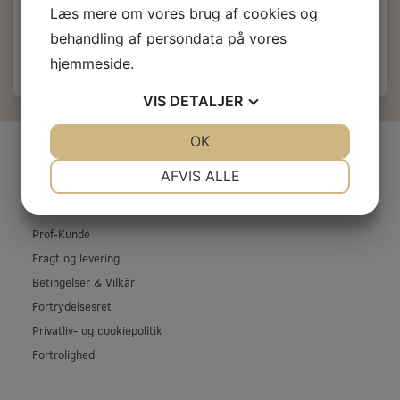
Læs mere om vores brug af cookies og
Læg i kurv
behandling af persondata på vores
hjemmeside.
VIS
DETALJER
JA
NEJ
OK
JA
NEJ
INFORMATIONER
NØDVENDIGE
PRÆFERENCER
AFVIS ALLE
Firma profil
JA
NEJ
JA
NEJ
Kontakt os
MARKETING
STATISTIK
Prof-Kunde
Fragt og levering
Betingelser & Vilkår
Fortrydelsesret
Privatliv- og cookiepolitik
Fortrolighed