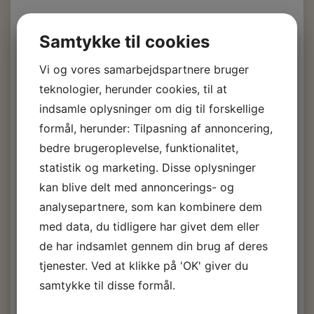
Rullen på billedet følger ikke med, men kan bestilles
separat.
Samtykke til cookies
Det kan nemmest fordeles med en tandspartel og så
efterfølgende rulles med strukturrullen.
Vi og vores samarbejdspartnere bruger
Prøv den store succes fra New Zealand
teknologier, herunder cookies, til at
indsamle oplysninger om dig til forskellige
KiwiGrip 4 L.
formål, herunder: Tilpasning af annoncering,
Skridsikker
bedre brugeroplevelse, funktionalitet,
statistik og marketing. Disse oplysninger
dæksmaling
kan blive delt med annoncerings- og
analysepartnere, som kan kombinere dem
1.813,00 DKK
m/Moms
med data, du tidligere har givet dem eller
de har indsamlet gennem din brug af deres
(
1.450,40 DKK
u/Moms
)
tjenester. Ved at klikke på 'OK' giver du
Vælg
Farver, generelt:
samtykke til disse formål.
Hvid
Grå
Cream
Blå