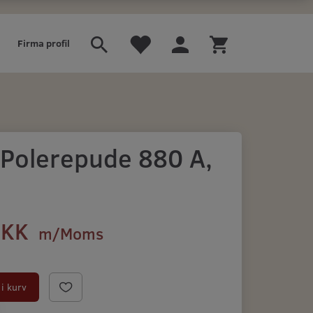
Firma profil
 Polerepude 880 A,
DKK
m/Moms
)
i kurv