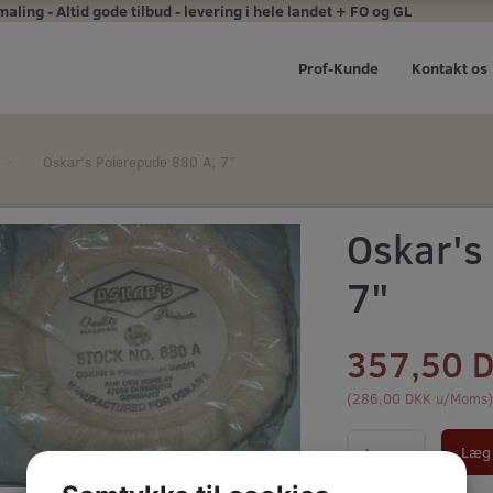
ing - Altid gode tilbud - levering i hele landet + FO og GL
Prof-Kunde
Kontakt os
Oskar's Polerepude 880 A, 7"
Oskar's
7"
357,50 
(
286,00 DKK
u/Moms
Læg 