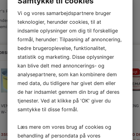
Samtykke til cookies
's Polerepude til glasfiber 7" i lammeskind.
Vi og vores samarbejdspartnere bruger
des til polering af gelcoat flader, anbefalet
teknologier, herunder cookies, til at
remiddel Norpol Rubbing R-10
indsamle oplysninger om dig til forskellige
formål, herunder: Tilpasning af annoncering,
bedre brugeroplevelse, funktionalitet,
ORSLAG TIL DIG
statistik og marketing. Disse oplysninger
kan blive delt med annoncerings- og
-20%
Populær
Udsolgt
analysepartnere, som kan kombinere dem
med data, du tidligere har givet dem eller
de har indsamlet gennem din brug af deres
tjenester. Ved at klikke på 'OK' giver du
VEMAB WAX
ERR-BEE 101
RUBBING R-
RUBBING 
samtykke til disse formål.
W-70, 700 GR.
GROV
10, 1 KG.
1 KG.
POLEREPASTA
1 KG.-20%
Læs mere om vores brug af cookies og
359,00 DKK
151,20 DKK
261,00 DKK
284,00 
behandling af persondata på vores
m/Moms
m/Moms
m/Moms