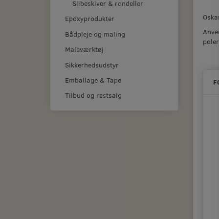
Slibeskiver & rondeller
Oskar
Epoxyprodukter
Anven
Bådpleje og maling
pole
Maleværktøj
Sikkerhedsudstyr
Emballage & Tape
F
Tilbud og restsalg