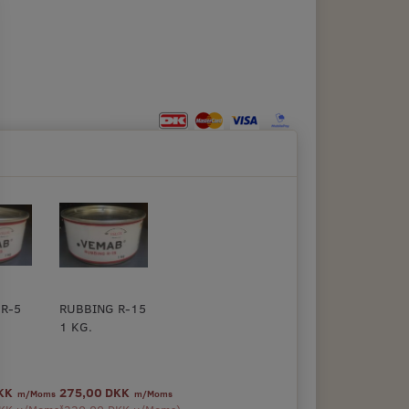
R-5
RUBBING R-15
1 KG.
DKK
275,00 DKK
m/Moms
m/Moms