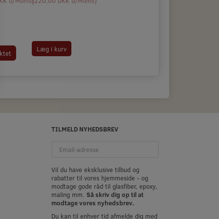
KK
u/Moms
(
)
220,00 DKK
u/Moms
)
Læg i kurv
ktet
TILMELD NYHEDSBREV
Email-
adresse
Vil du have eksklusive tilbud og
rabatter til vores hjemmeside - og
modtage gode råd til glasfiber, epoxy,
maling mm.
Så skriv dig op til at
modtage vores nyhedsbrev.
Du kan til enhver tid afmelde dig med