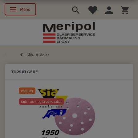
Menu
Skifte navigation
Slib- & Poler
TOPSÆLGERE
Populær
Køb 100+ og få 22% rabat