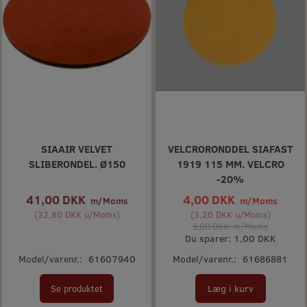
SIAAIR VELVET
VELCRORONDDEL SIAFAST
SLIBERONDEL. Ø150
1919 115 MM. VELCRO
-20%
41,00 DKK
4,00 DKK
m/Moms
m/Moms
(
32,80 DKK
u/Moms
)
(
3,20 DKK
u/Moms
)
5,00 DKK
m/Moms
Du sparer:
1,00 DKK
Model/varenr.:
61607940
Model/varenr.:
61686881
Læg i kurv
Se produktet