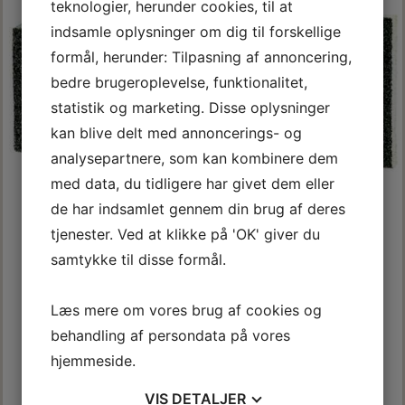
teknologier, herunder cookies, til at
indsamle oplysninger om dig til forskellige
formål, herunder: Tilpasning af annoncering,
bedre brugeroplevelse, funktionalitet,
statistik og marketing. Disse oplysninger
kan blive delt med annoncerings- og
analysepartnere, som kan kombinere dem
med data, du tidligere har givet dem eller
de har indsamlet gennem din brug af deres
tjenester. Ved at klikke på 'OK' giver du
SLIBESVAMP 100*70*28
SLIBESVAMP FLEKSIBEL
samtykke til disse formål.
MM.
125*100*12,5 MM.
Læs mere om vores brug af cookies og
22,00 DKK
20,00 DKK
m/Moms
m/Moms
behandling af persondata på vores
(
17,60 DKK
u/Moms
)
(
16,00 DKK
u/Moms
)
hjemmeside.
Model/varenr.:
22060003
Model/varenr.:
22060106
VIS
DETALJER