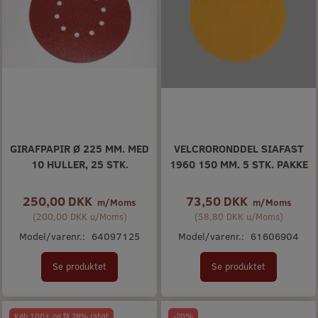
GIRAFPAPIR Ø 225 MM. MED
VELCRORONDDEL SIAFAST
10 HULLER, 25 STK.
1960 150 MM. 5 STK. PAKKE
250,00 DKK
73,50 DKK
m/Moms
m/Moms
(
200,00 DKK
u/Moms
)
(
58,80 DKK
u/Moms
)
Model/varenr.:
64097125
Model/varenr.:
61606904
Se produktet
Se produktet
Køb 100+ og få 28% rabat
-20%