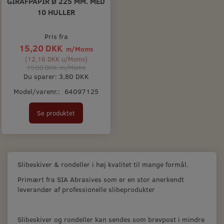
GIRAFPAPIR Ø 225 MM. MED
10 HULLER
Pris fra
15,20 DKK
m/Moms
(
12,16 DKK
u/Moms
)
19,00 DKK
m/Moms
Du sparer:
3,80 DKK
Model/varenr.:
64097125
Se produktet
Slibeskiver & rondeller i høj kvalitet til mange formål.
Primært fra SIA Abrasives som er en stor anerkendt
leverandør af professionelle slibeprodukter
Slibeskiver og rondeller kan sendes som brevpost i mindre