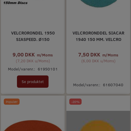
VELCRORONDEL 1950
VELCRORONDDEL SIACAR
SIASPEED. Ø150
1940 150 MM. VELCRO
9,00 DKK
7,50 DKK
m/Moms
m/Moms
(
7,20 DKK
u/Moms
)
(
6,00 DKK
u/Moms
)
Model/varenr.:
61950101
Se produktet
Model/varenr.:
61607040
Populær
-20%