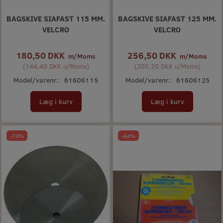
BAGSKIVE SIAFAST 115 MM.
BAGSKIVE SIAFAST 125 MM.
VELCRO
VELCRO
180,50 DKK
256,50 DKK
m/Moms
m/Moms
(
144,40 DKK
u/Moms
)
(
205,20 DKK
u/Moms
)
Model/varenr.:
61606115
Model/varenr.:
61606125
Læg i kurv
Læg i kurv
-73%
-64%