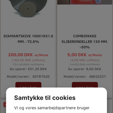
DIAMANTSKIVE 100X16X1.6
COMBIPAKKE
MM. -72.6%
SLIBERONDELLER 130 MM.
-50%
200,00 DKK
5,00 DKK
m/Moms
m/Moms
(
160,00 DKK
u/Moms
)
(
4,00 DKK
u/Moms
)
731,25 DKK
m/Moms
14,00 DKK
m/Moms
Du sparer:
531,25 DKK
Du sparer:
9,00 DKK
Model/varenr.:
63787020
Model/varenr.:
68032237
Læg i kurv
Læg i kurv
Samtykke til cookies
Køb 3+ og få 9% rabat
Køb 3+ og få 10% rabat
Vi og vores samarbejdspartnere bruger