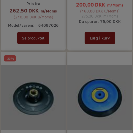
Pris fra
200,00 DKK
m/Moms
262,50 DKK
m/Moms
(
160,00 DKK
u/Moms
)
275,00 DKK
m/Moms
(
210,00 DKK
u/Moms
)
Du sparer:
75,00 DKK
Model/varenr.:
64097026
Læg i kurv
Se produktet
-33%