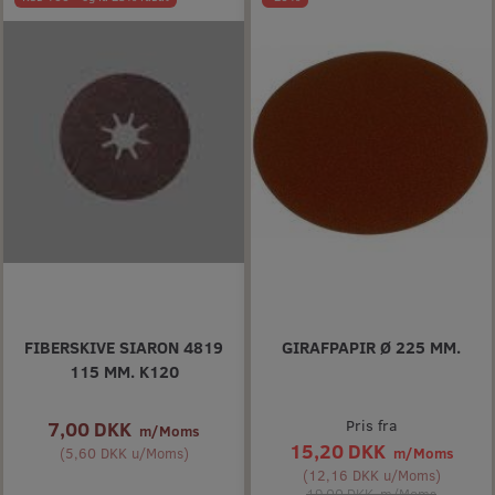
FIBERSKIVE SIARON 4819
GIRAFPAPIR Ø 225 MM.
115 MM. K120
7,00 DKK
Pris fra
m/Moms
15,20 DKK
(
5,60 DKK
u/Moms
)
m/Moms
(
12,16 DKK
u/Moms
)
19,00 DKK
m/Moms