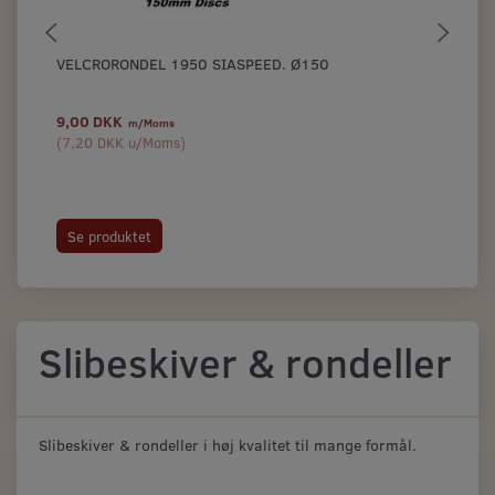
VELCRORONDEL 1950 SIASPEED. Ø150
VE
9,00 DKK
7,
m/Moms
(
7,20 DKK
u/Moms
)
(
6,
Se produktet
S
Slibeskiver & rondeller
Slibeskiver & rondeller i høj kvalitet til mange formål.