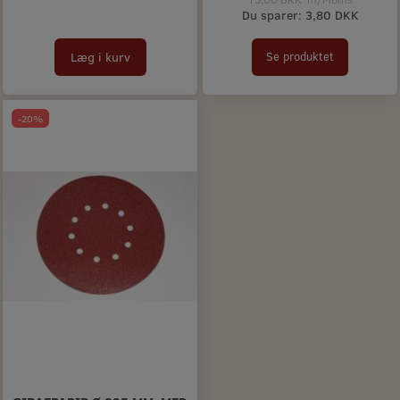
Du sparer:
3,80 DKK
Læg i kurv
Se produktet
-20%