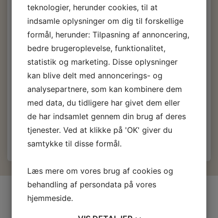
teknologier, herunder cookies, til at
Pris fra
indsamle oplysninger om dig til forskellige
12,00 DKK
m/Moms
formål, herunder: Tilpasning af annoncering,
bedre brugeroplevelse, funktionalitet,
(
9,60 DKK
u/Moms
)
statistik og marketing. Disse oplysninger
Vælg
Kornstørrelse, slibepapir:
kan blive delt med annoncerings- og
Korn 16
Korn 24
Korn 36
Korn 50
analysepartnere, som kan kombinere dem
Korn 60
Korn 80
Korn 100
Korn 120
med data, du tidligere har givet dem eller
de har indsamlet gennem din brug af deres
Læg i kurv
tjenester. Ved at klikke på 'OK' giver du
samtykke til disse formål.
Læs mere om vores brug af cookies og
behandling af persondata på vores
INFORMATIONER
hjemmeside.
Firma profil