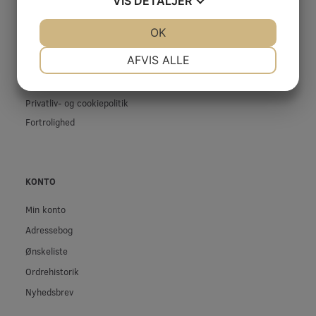
VIS
DETALJER
Kontakt os
Prof-Kunde
JA
NEJ
OK
JA
NEJ
Fragt og levering
NØDVENDIGE
PRÆFERENCER
AFVIS ALLE
Betingelser & Vilkår
JA
NEJ
JA
NEJ
Fortrydelsesret
Privatliv- og cookiepolitik
MARKETING
STATISTIK
Fortrolighed
KONTO
Min konto
Adressebog
Ønskeliste
Ordrehistorik
Nyhedsbrev