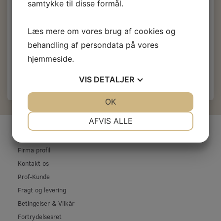
samtykke til disse formål.
Kornstørrelse, slibepapir:
Korn 2000
Kornstørrelse, slibepapir:
Korn 3000
Læs mere om vores brug af cookies og
Kornstørrelse, slibepapir:
Korn 4000
behandling af persondata på vores
Læg i kurv
hjemmeside.
VIS
DETALJER
JA
NEJ
OK
JA
NEJ
NØDVENDIGE
PRÆFERENCER
AFVIS ALLE
INFORMATIONER
JA
NEJ
JA
NEJ
Firma profil
MARKETING
STATISTIK
Kontakt os
Prof-Kunde
Fragt og levering
Betingelser & Vilkår
Fortrydelsesret