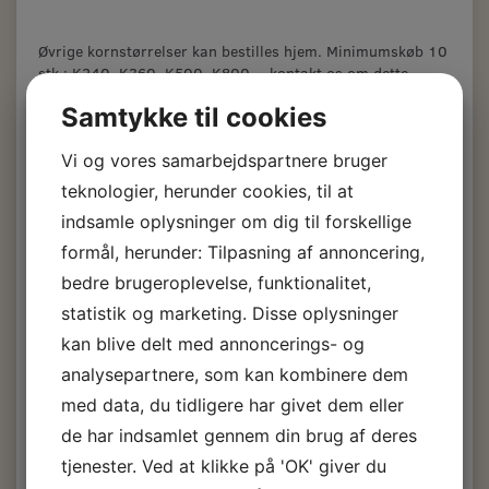
Øvrige kornstørrelser kan bestilles hjem. Minimumskøb 10
stk.: K240, K360, K500, K800, - kontakt os om dette.
Samtykke til cookies
Vi og vores samarbejdspartnere bruger
teknologier, herunder cookies, til at
Siaair Velvet
indsamle oplysninger om dig til forskellige
formål, herunder: Tilpasning af annoncering,
Sliberondel. Ø150
bedre brugeroplevelse, funktionalitet,
statistik og marketing. Disse oplysninger
41,00 DKK
kan blive delt med annoncerings- og
m/Moms
analysepartnere, som kan kombinere dem
(
32,80 DKK
u/Moms
)
med data, du tidligere har givet dem eller
Kornstørrelse, slibepapir:
Korn 600
de har indsamlet gennem din brug af deres
Kornstørrelse, slibepapir:
Korn 1000
tjenester. Ved at klikke på 'OK' giver du
Kornstørrelse, slibepapir:
Korn 1500