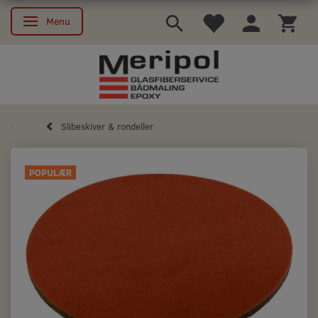
Menu
Skifte navigation
Slibeskiver & rondeller
POPULÆR