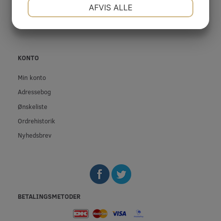
NØDVENDIGE
PRÆFERENCER
Privatliv- og cookiepolitik
AFVIS ALLE
Fortrolighed
JA
NEJ
JA
NEJ
MARKETING
STATISTIK
KONTO
Min konto
Adressebog
Ønskeliste
Ordrehistorik
Nyhedsbrev
BETALINGSMETODER