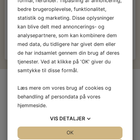
formål, herunder: Tilpasning af annoncering,
65,00 DKK
m/Moms
bedre brugeroplevelse, funktionalitet,
statistik og marketing. Disse oplysninger
(
52,00 DKK
u/Moms
)
kan blive delt med annoncerings- og
Få besked når produktet kommer igen
analysepartnere, som kan kombinere dem
med data, du tidligere har givet dem eller
de har indsamlet gennem din brug af deres
tjenester. Ved at klikke på 'OK' giver du
samtykke til disse formål.
INFORMATIONER
Læs mere om vores brug af cookies og
Firma profil
behandling af persondata på vores
Kontakt os
hjemmeside.
Prof-Kunde
Fragt og levering
VIS
DETALJER
Betingelser & Vilkår
JA
NEJ
OK
JA
NEJ
Fortrydelsesret