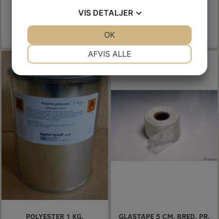
Model/varenr.:
19007310
Model/varenr.:
01600404
VIS
DETALJER
Læg i kurv
Se produktet
JA
NEJ
OK
JA
NEJ
NØDVENDIGE
PRÆFERENCER
AFVIS ALLE
Køb 50+ og få 43% rabat
JA
NEJ
JA
NEJ
MARKETING
STATISTIK
POLYESTER 1 KG.
GLASTAPE 5 CM. BRED. PR.