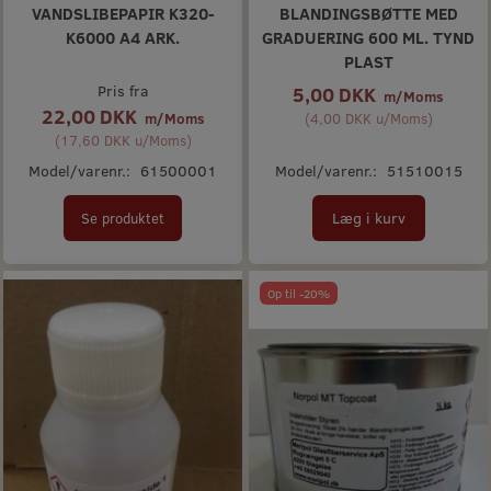
VANDSLIBEPAPIR K320-
BLANDINGSBØTTE MED
K6000 A4 ARK.
GRADUERING 600 ML. TYND
PLAST
Pris fra
5,00 DKK
m/Moms
22,00 DKK
m/Moms
(
4,00 DKK
u/Moms
)
(
17,60 DKK
u/Moms
)
Model/varenr.:
61500001
Model/varenr.:
51510015
Læg i kurv
Se produktet
Op til -20%