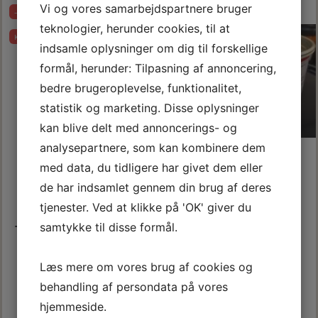
Vi og vores samarbejdspartnere bruger
-15%
teknologier, herunder cookies, til at
Køb 12+ og få 5% rabat
indsamle oplysninger om dig til forskellige
formål, herunder: Tilpasning af annoncering,
bedre brugeroplevelse, funktionalitet,
statistik og marketing. Disse oplysninger
kan blive delt med annoncerings- og
analysepartnere, som kan kombinere dem
med data, du tidligere har givet dem eller
de har indsamlet gennem din brug af deres
tjenester. Ved at klikke på 'OK' giver du
TEC7 LIM, FUGE- &
RUBBING R-10, 1 KG.
samtykke til disse formål.
TÆTNINGSMASSE 310 ML.
144,50 DKK
261,00 DKK
Læs mere om vores brug af cookies og
m/Moms
m/Moms
(
115,60 DKK
u/Moms
)
(
208,80 DKK
u/Moms
)
behandling af persondata på vores
170,00 DKK
m/Moms
Du sparer:
25,50 DKK
hjemmeside.