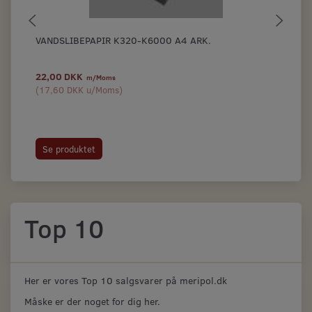
VANDSLIBEPAPIR K320-K6000 A4 ARK.
BL
PL
22,00 DKK
5,
m/Moms
(
17,60 DKK
u/Moms
)
(
4,
Se produktet
L
Top 10
Her er vores Top 10 salgsvarer på meripol.dk
Måske er der noget for dig her.