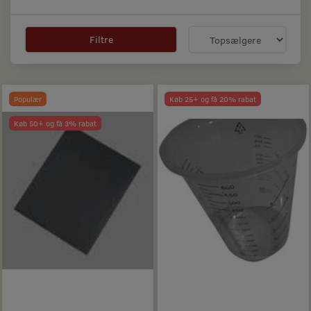
Filtre
Populær
Køb 25+ og få 20% rabat
Køb 50+ og få 3% rabat