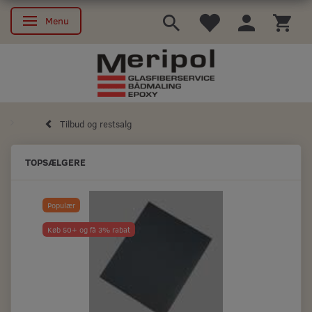
Menu
Skifte navigation
Tilbud og restsalg
TOPSÆLGERE
Populær
Køb 50+ og få 3% rabat