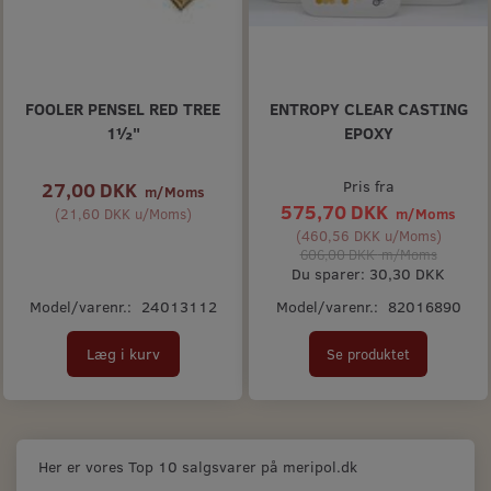
FOOLER PENSEL RED TREE
ENTROPY CLEAR CASTING
1½"
EPOXY
27,00 DKK
Pris fra
m/Moms
575,70 DKK
(
21,60 DKK
u/Moms
)
m/Moms
(
460,56 DKK
u/Moms
)
606,00 DKK
m/Moms
Du sparer:
30,30 DKK
Model/varenr.:
24013112
Model/varenr.:
82016890
Læg i kurv
Se produktet
Her er vores Top 10 salgsvarer på meripol.dk