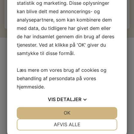
Læg i kurv
statistik og marketing. Disse oplysninger
kan blive delt med annoncerings- og
analysepartnere, som kan kombinere dem
med data, du tidligere har givet dem eller
de har indsamlet gennem din brug af deres
tjenester. Ved at klikke på 'OK' giver du
INFORMATIONER
samtykke til disse formål.
Firma profil
Kontakt os
Læs mere om vores brug af cookies og
Prof-Kunde
behandling af persondata på vores
Fragt og levering
hjemmeside.
Betingelser & Vilkår
VIS
DETALJER
Fortrydelsesret
Privatliv- og cookiepolitik
JA
NEJ
OK
JA
NEJ
Fortrolighed
NØDVENDIGE
PRÆFERENCER
AFVIS ALLE
JA
NEJ
JA
NEJ