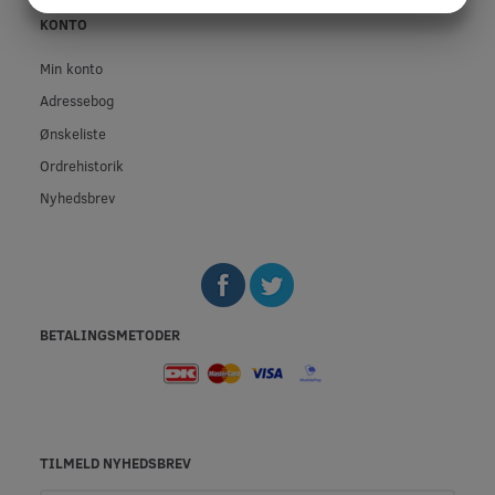
KONTO
MARKETING
STATISTIK
Min konto
Adressebog
Ønskeliste
Ordrehistorik
Nyhedsbrev
BETALINGSMETODER
TILMELD NYHEDSBREV