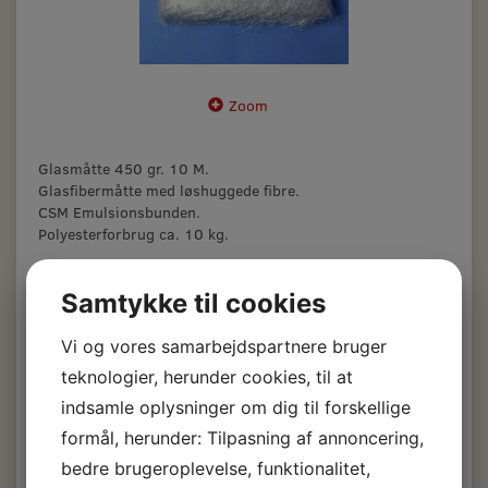
Zoom
Glasmåtte 450 gr. 10 M.
Glasfibermåtte med løshuggede fibre.
CSM Emulsionsbunden.
Polyesterforbrug ca. 10 kg.
Glasmåtte 450 gr. 10
Samtykke til cookies
m.
Vi og vores samarbejdspartnere bruger
teknologier, herunder cookies, til at
500,50 DKK
indsamle oplysninger om dig til forskellige
m/Moms
formål, herunder: Tilpasning af annoncering,
(
400,40 DKK
u/Moms
)
bedre brugeroplevelse, funktionalitet,